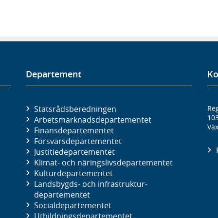
Departement
Ko
Statsrådsberedningen
Reg
10
Arbetsmarknads­departementet
Väx
Finans­departementet
Försvars­departementet
Justitie­departementet
Klimat- och näringslivs­departementet
Kultur­departementet
Landsbygds- och infrastruktur­
departementet
Social­departementet
Utbildnings­departementet