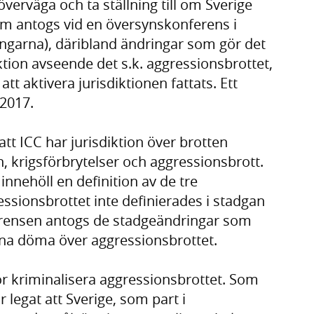
överväga och ta ställning till om Sverige
om antogs vid en översynskonferens i
ngarna), däribland ändringar som gör det
iktion avseende det s.k. aggressionsbrottet,
att aktivera jurisdiktionen fattats. Ett
 2017.
tt ICC har jurisdiktion över brotten
 krigsförbrytelser och aggressionsbrott.
nnehöll en definition av de tre
sionsbrottet inte definierades i stadgan
rensen antogs de stadgeändringar som
nna döma över aggressionsbrottet.
ör kriminalisera aggressionsbrottet. Som
legat att Sverige, som part i