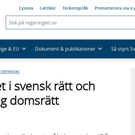
Lyssna
Lättläst
Teckenspråk
Prenumerera via e-
När
du
börjar
skriva
så
rige & EU
Dokument & publikationer
Så styrs S
framträder
en
lista
artementet
med
sökförslag
 i svensk rätt och
lig domsrätt