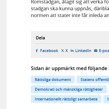
Romstadgan, åtagit sig att verka f
stadgan ska kunna uppnås, däribla
normen att stater inte får inleda 
Dela
- öppnas i ny flik, extern w
- öppnas i ny flik, ext
- öppnas i
Facebook
X
LinkedIn
E-pos
Sidan är uppmärkt med följande 
Rättsliga dokument
Statens offentl
Demokrati och mänskliga rättigheter
Internationellt rättsligt samarbete