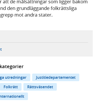
ör att de målsättningar som ligger bakom
nd den grundläggande folkrättsliga
angrepp mot andra stater.
ebbplats,
ern webbplats,
 ny flik, extern webbplats,
- öppnar din e-postklient,
t
kategorier
iga utredningar
Justitiedepartementet
Folkrätt
Rättsväsendet
Internationellt