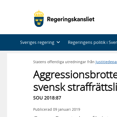
Huvudnavigering
Sveriges regering
Regeringens politik i Sve
Statens offentliga utredningar från
Justitiedep
Aggressionsbrottet
svensk straffrätts
SOU 2018:87
Publicerad
09 januari 2019