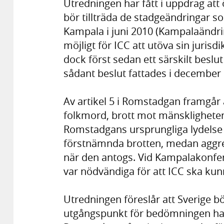
Utredningen har fått i uppdrag att 
bör tillträda de stadgeändringar s
Kampala i juni 2010 (Kampalaändri
möjligt för ICC att utöva sin jurisd
dock först sedan ett särskilt beslut 
sådant beslut fattades i december
Av artikel 5 i Romstadgan framgår a
folkmord, brott mot mänskligheten,
Romstadgans ursprungliga lydelse i
förstnämnda brotten, medan aggres
när den antogs. Vid Kampalakonfe
var nödvändiga för att ICC ska ku
Utredningen föreslår att Sverige b
utgångspunkt för bedömningen har 