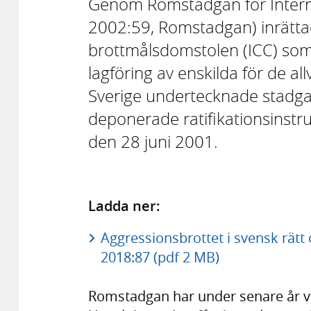
Genom Romstadgan för Intern
2002:59, Romstadgan) inrättad
brottmålsdomstolen (ICC) som
lagföring av enskilda för de all
Sverige undertecknade stadg
deponerade ratifikationsinstr
den 28 juni 2001.
Ladda ner:
Aggressionsbrottet i svensk rätt
2018:87 (pdf 2 MB)
Romstadgan har under senare år var