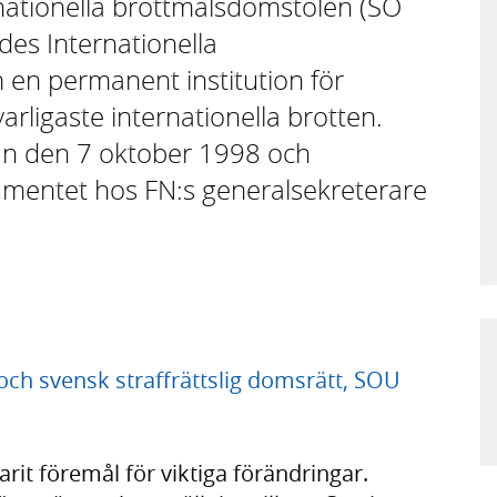
ationella brottmålsdomstolen (SÖ
es Internationella
 en permanent institution för
varligaste internationella brotten.
an den 7 oktober 1998 och
umentet hos FN:s generalsekreterare
 och svensk straffrättslig domsrätt, SOU
it föremål för viktiga förändringar.