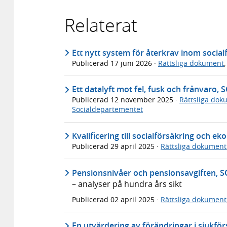
Relaterat
Ett nytt system för återkrav inom socia
Publicerad
17 juni 2026
·
Rättsliga dokument
Ett datalyft mot fel, fusk och frånvaro,
Publicerad
12 november 2025
·
Rättsliga dok
Socialdepartementet
Kvalificering till socialförsäkring och 
Publicerad
29 april 2025
·
Rättsliga dokument
Pensionsnivåer och pensionsavgiften, 
– analyser på hundra års sikt
Publicerad
02 april 2025
·
Rättsliga dokument
En utvärdering av förändringar i sjukfö