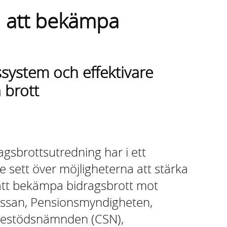
d att bekämpa
ssystem och effektivare
 brott
agsbrottsutredning har i ett
 sett över möjligheterna att stärka
att bekämpa bidragsbrott mot
assan, Pensionsmyndigheten,
diestödsnämnden (CSN),