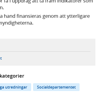
 få i uppdrag att ta fram indikatorer som
n.
ta hand finansieras genom att ytterligare
 myndigheterna.
ebbplats,
ern webbplats,
 ny flik, extern webbplats,
- öppnar din e-postklient,
t
kategorier
iga utredningar
Socialdepartementet