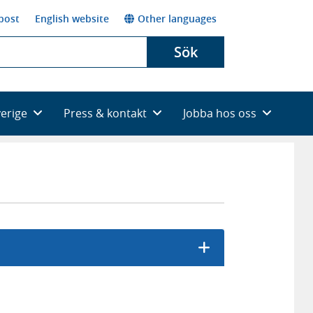
post
English website
Other languages
Sök
verige
Press & kontakt
Jobba hos oss