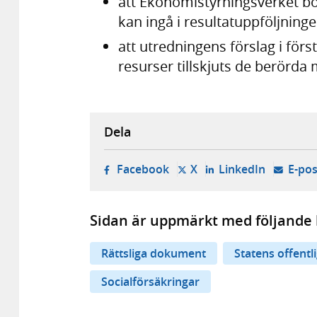
att Ekonomistyrningsverket bör
kan ingå i resultatuppföljninge
att utredningens förslag i förs
resurser tillskjuts de berörda
Dela
- öppnas i ny flik, extern w
- öppnas i ny flik, ext
- öppnas i
Facebook
X
LinkedIn
E-pos
Sidan är uppmärkt med följande 
Rättsliga dokument
Statens offentl
Socialförsäkringar