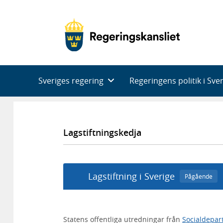
Huvudnavigering
Sveriges regering
Regeringens politik i Sve
Lagstiftningskedja
Lagstiftning i Sverige
Pågående
Statens offentliga utredningar från
Socialdepar