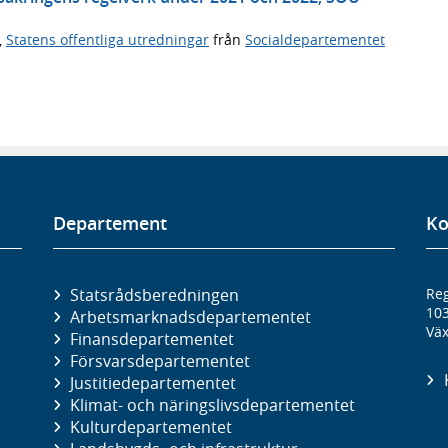
,
Statens offentliga utredningar
från
Socialdepartementet
Departement
Ko
Statsrådsberedningen
Reg
10
Arbetsmarknads­departementet
Väx
Finans­departementet
Försvars­departementet
Justitie­departementet
Klimat- och näringslivs­departementet
Kultur­departementet