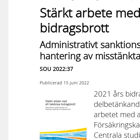
Stärkt arbete me
bidragsbrott
Administrativt sanktion
hantering av misstänkta
SOU 2022:37
Publicerad
15 juni 2022
2021 års bidr
delbetänkande
arbetet med 
Försäkringsk
Centrala stu