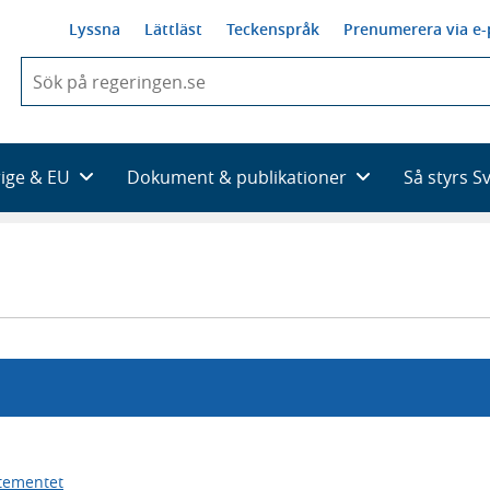
Lyssna
Lättläst
Teckenspråk
Prenumerera via e-
När
du
börjar
skriva
så
rige & EU
Dokument & publikationer
Så styrs S
framträder
en
lista
med
sökförslag
tementet