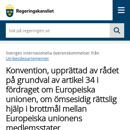
Me
När
Sö
du
börjar
skriva
så
Sveriges internationella överenskommelser från
framträder
Utrikesdepartementet
en
lista
Konvention, upprättad av rådet
med
sökförslag
på grundval av artikel 34 i
fördraget om Europeiska
unionen, om ömsesidig rättslig
hjälp i brottmål mellan
Europeiska unionens
medlemsstater