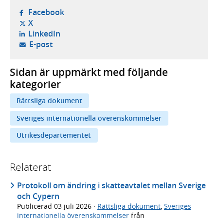
- öppnas i ny flik, extern webbplats,
Facebook
- öppnas i ny flik, extern webbplats,
X
- öppnas i ny flik, extern webbplats,
LinkedIn
- öppnar din e-postklient,
E-post
Sidan är uppmärkt med följande
kategorier
Rättsliga dokument
Sveriges internationella överenskommelser
Utrikesdepartementet
Relaterat
Protokoll om ändring i skatteavtalet mellan Sverige
och Cypern
Publicerad
03 juli 2026
·
Rättsliga dokument
,
Sveriges
internationella överenskommelser
från