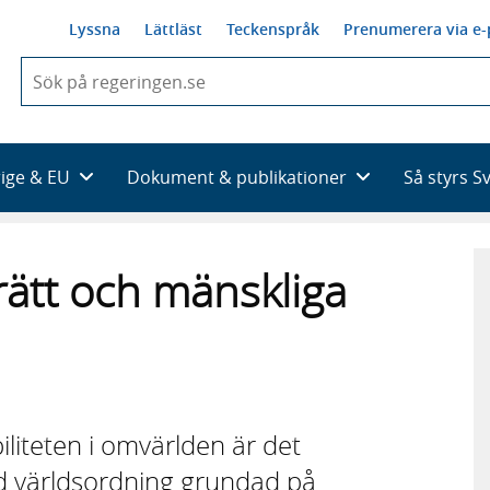
Lyssna
Lättläst
Teckenspråk
Prenumerera via e-
När
du
börjar
skriva
så
rige & EU
Dokument & publikationer
Så styrs S
framträder
en
lista
med
krätt och mänskliga
sökförslag
iliteten i omvärlden är det
d världsordning grundad på