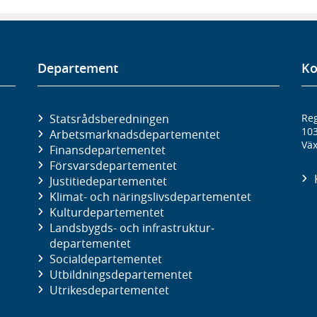
Departement
Ko
Statsrådsberedningen
Reg
10
Arbetsmarknads­departementet
Väx
Finans­departementet
Försvars­departementet
Justitie­departementet
Klimat- och näringslivs­departementet
Kultur­departementet
Landsbygds- och infrastruktur­
departementet
Social­departementet
Utbildnings­departementet
Utrikes­departementet