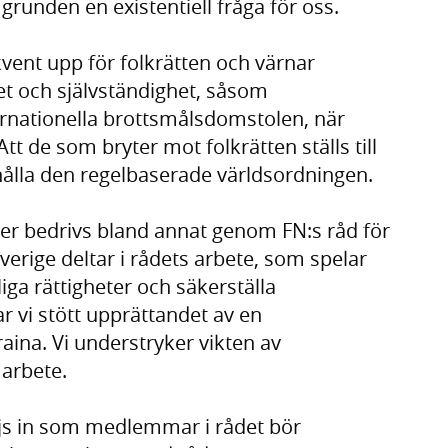
grunden en existentiell fråga för oss.
kvent upp för folkrätten och värnar
tet och självständighet, såsom
ernationella brottsmålsdomstolen, när
tt de som bryter mot folkrätten ställs till
hålla den regelbaserade världsordningen.
ter bedrivs bland annat genom FN:s råd för
verige deltar i rådets arbete, som spelar
liga rättigheter och säkerställa
 vi stött upprättandet av en
na. Vi understryker vikten av
 arbete.
ljs in som medlemmar i rådet bör