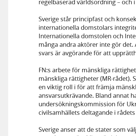
regelbaserad världsordning – och i 
Sverige står principfast och konse
internationella domstolars integri
Internationella domstolen och Int
många andra aktörer inte gör det. A
svars är avgörande för att upprätt
FN:s arbete för mänskliga rättighe
mänskliga rättigheter (MR-rådet). S
en viktig roll i för att främja mänsk
ansvarsutkrävande. Bland annat har
undersökningskommission för Ukrai
civilsamhällets deltagande i rådets
Sverige anser att de stater som vä