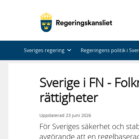
Huvudnavigering
Sveriges regering
Regeringens politik i Sve
Sverige i FN - Fol
rättigheter
Uppdaterad
23 juni 2026
För Sveriges säkerhet och stab
avgörande att en regelbasera