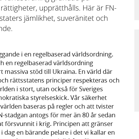
 rättigheter, upprätthålls. Här är FN-
taters jämlikhet, suveränitet och
ande.
ggande i en regelbaserad världsordning.
och en regelbaserad världsordning
 massiva stöd till Ukraina. En värld där
och rättsstatens principer respekteras och
lden i stort, utan också för Sveriges
mokratiska styrelseskick. Vår säkerhet
ärlden baseras på regler och att tvister
N-stadgan antogs för mer än 80 år sedan
t försvunnit i krig. Principen att gränser
 i dag en bärande pelare i det vi kallar en