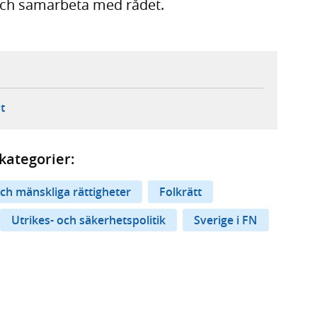
och samarbeta med rådet.
ebbplats,
ern webbplats,
 ny flik, extern webbplats,
- öppnar din e-postklient,
t
kategorier:
ch mänskliga rättigheter
Folkrätt
Utrikes- och säkerhetspolitik
Sverige i FN