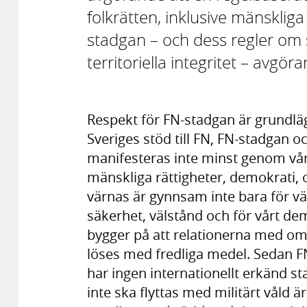
folkrätten, inklusive mänskliga
stadgan – och dess regler om s
territoriella integritet – avgör
Respekt för FN-stadgan är grundlä
Sveriges stöd till FN, FN-stadgan 
manifesteras inte minst genom vårt
mänskliga rättigheter, demokrati, 
värnas är gynnsam inte bara för vär
säkerhet, välstånd och för vårt de
bygger på att relationerna med omv
löses med fredliga medel. Sedan F
har ingen internationellt erkänd sta
inte ska flyttas med militärt våld är