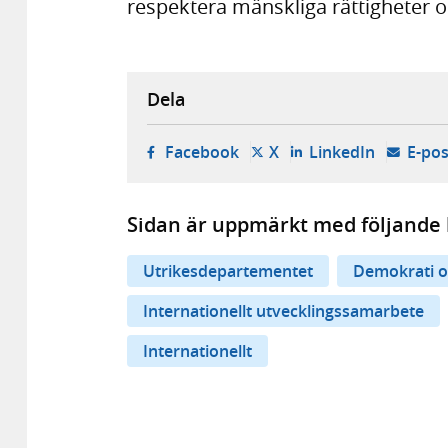
respektera mänskliga rättigheter 
Dela
- öppnas i ny flik, extern w
- öppnas i ny flik, ext
- öppnas i
Facebook
X
LinkedIn
E-pos
Sidan är uppmärkt med följande 
Utrikesdepartementet
Demokrati o
Internationellt utvecklingssamarbete
Internationellt