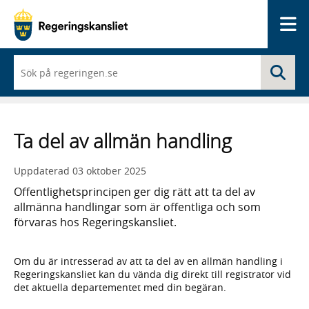
Me
När
Sö
du
börjar
skriva
så
framträder
Ta del av allmän handling
en
lista
med
Uppdaterad
03 oktober 2025
sökförslag
Offentlighetsprincipen ger dig rätt att ta del av
allmänna handlingar som är offentliga och som
förvaras hos Regeringskansliet.
Om du är intresserad av att ta del av en allmän handling i
Regeringskansliet kan du vända dig direkt till registrator vid
det aktuella departementet med din begäran.