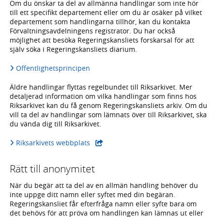
Om du önskar ta del av allmänna handlingar som inte hör
till ett specifikt departement eller om du är osäker på vilket
departement som handlingarna tillhör, kan du kontakta
Förvaltningsavdelningens registrator. Du har också
möjlighet att besöka Regeringskansliets forskarsal för att
själv söka i Regeringskansliets diarium.
Offentlighetsprincipen
Äldre handlingar flyttas regelbundet till Riksarkivet. Mer
detaljerad information om vilka handlingar som finns hos
Riksarkivet kan du få genom Regeringskansliets arkiv. Om du
vill ta del av handlingar som lämnats över till Riksarkivet, ska
du vända dig till Riksarkivet.
- extern webbplats,
Riksarkivets webbplats
Rätt till anonymitet
När du begär att ta del av en allmän handling behöver du
inte uppge ditt namn eller syftet med din begäran.
Regeringskansliet får efterfråga namn eller syfte bara om
det behövs för att pröva om handlingen kan lämnas ut eller