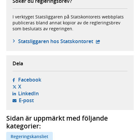
Söker du regleringsbrev?
I verktyget Statsliggaren på Statskontorets webbplats
publiceras bland annat kopior av de regleringsbrev
som beslutats av regeringen.
- extern webbplats
Statsliggaren hos Statskontoret
Dela
- öppnas i ny flik, extern webbplats,
Facebook
- öppnas i ny flik, extern webbplats,
X
- öppnas i ny flik, extern webbplats,
LinkedIn
- öppnar din e-postklient,
E-post
Sidan är uppmärkt med följande
kategorier:
Regeringskansliet