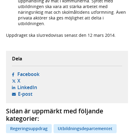
upphandling av mat i kommunerna. Syftet med
utbildningen ska vara att stärka arbetet med
näringsriktig mat och skolmåltidens utformning. Även
privata aktörer ska ges möjlighet att delta i
utbildningen.
Uppdraget ska slutredovisas senast den 12 mars 2014.
Dela
- öppnas i ny flik, extern webbplats,
Facebook
- öppnas i ny flik, extern webbplats,
X
- öppnas i ny flik, extern webbplats,
LinkedIn
- öppnar din e-postklient,
E-post
Sidan är uppmärkt med följande
kategorier:
Regeringsuppdrag
Utbildningsdepartementet