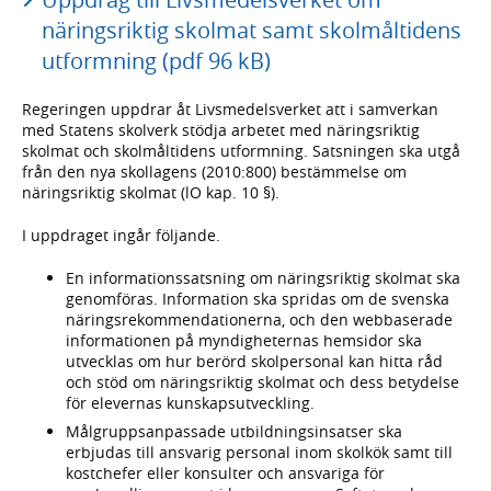
näringsriktig skolmat samt skolmåltidens
utformning (pdf 96 kB)
Regeringen uppdrar åt Livsmedelsverket att i samverkan
med Statens skolverk stödja arbetet med näringsriktig
skolmat och skolmåltidens utformning. Satsningen ska utgå
från den nya skollagens (2010:800) bestämmelse om
näringsriktig skolmat (lO kap. 10 §).
I uppdraget ingår följande.
En informationssatsning om näringsriktig skolmat ska
genomföras. Information ska spridas om de svenska
näringsrekommendationerna, och den webbaserade
informationen på myndigheternas hemsidor ska
utvecklas om hur berörd skolpersonal kan hitta råd
och stöd om näringsriktig skolmat och dess betydelse
för elevernas kunskapsutveckling.
Målgruppsanpassade utbildningsinsatser ska
erbjudas till ansvarig personal inom skolkök samt till
kostchefer eller konsulter och ansvariga för