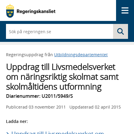
Me
När
Sö
du
börjar
skriva
så
Regeringsuppdrag från
Utbildningsdepartementet
framträder
en
Uppdrag till Livsmedelsverket
lista
med
om näringsriktig skolmat samt
sökförslag
skolmåltidens utformning
Diarienummer: U2011/5949/S
Publicerad
03 november 2011
Uppdaterad
02 april 2015
Ladda ner:
Uppdrag till Livsmedelsverket om