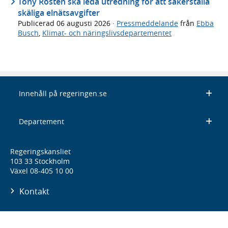
Tony Rosten ska leda utredning för att säkerställa
skäliga elnätsavgifter
Publicerad
06 augusti 2026
·
Pressmeddelande
från
Ebba
Busch
,
Klimat- och näringslivsdepartementet
Innehåll på regeringen.se
Departement
Regeringskansliet
103 33 Stockholm
Växel 08-405 10 00
Kontakt