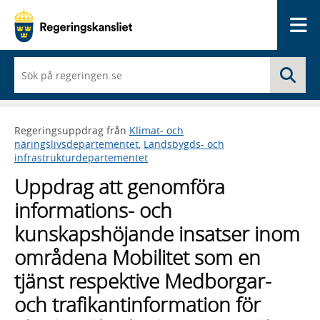
Me
När
Sö
du
börjar
skriva
så
Regeringsuppdrag från
Klimat- och
framträder
näringslivsdepartementet
,
Landsbygds- och
en
infrastrukturdepartementet
lista
med
Uppdrag att genomföra
sökförslag
informations- och
kunskapshöjande insatser inom
områdena Mobilitet som en
tjänst respektive Medborgar-
och trafikantinformation för