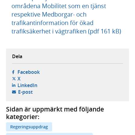
områdena Mobilitet som en tjänst
respektive Medborgar- och
trafikantinformation för ökad
trafiksäkerhet i vägtrafiken (pdf 161 kB)
Dela
- öppnas i ny flik, extern webbplats,
Facebook
- öppnas i ny flik, extern webbplats,
X
- öppnas i ny flik, extern webbplats,
LinkedIn
- öppnar din e-postklient,
E-post
Sidan är uppmärkt med följande
kategorier:
Regeringsuppdrag