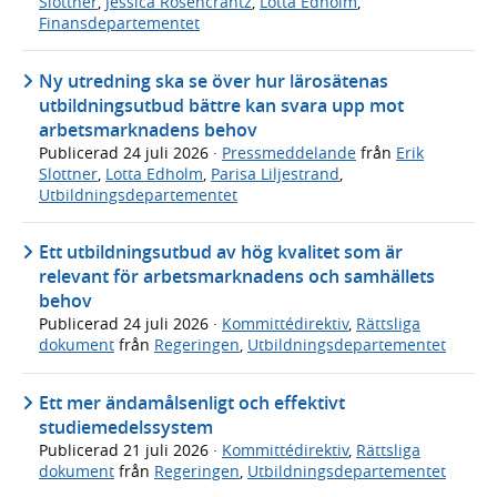
Slottner
,
Jessica Rosencrantz
,
Lotta Edholm
,
Finansdepartementet
Ny utredning ska se över hur lärosätenas
utbildningsutbud bättre kan svara upp mot
arbetsmarknadens behov
Publicerad
24 juli 2026
·
Pressmeddelande
från
Erik
Slottner
,
Lotta Edholm
,
Parisa Liljestrand
,
Utbildningsdepartementet
Ett utbildningsutbud av hög kvalitet som är
relevant för arbetsmarknadens och samhällets
behov
Publicerad
24 juli 2026
·
Kommittédirektiv
,
Rättsliga
dokument
från
Regeringen
,
Utbildningsdepartementet
Ett mer ändamålsenligt och effektivt
studiemedelssystem
Publicerad
21 juli 2026
·
Kommittédirektiv
,
Rättsliga
dokument
från
Regeringen
,
Utbildningsdepartementet