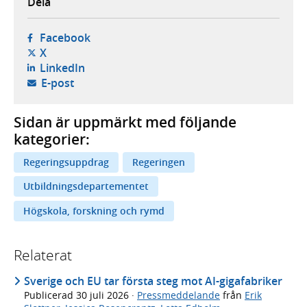
Dela
- öppnas i ny flik, extern webbplats,
Facebook
- öppnas i ny flik, extern webbplats,
X
- öppnas i ny flik, extern webbplats,
LinkedIn
- öppnar din e-postklient,
E-post
Sidan är uppmärkt med följande
kategorier:
Regeringsuppdrag
Regeringen
Utbildningsdepartementet
Högskola, forskning och rymd
Relaterat
Sverige och EU tar första steg mot AI-gigafabriker
Publicerad
30 juli 2026
·
Pressmeddelande
från
Erik