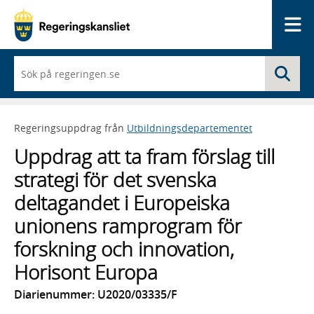
Me
När
Sö
du
börjar
skriva
så
Regeringsuppdrag från
Utbildningsdepartementet
framträder
en
Uppdrag att ta fram förslag till
lista
med
strategi för det svenska
sökförslag
deltagandet i Europeiska
unionens ramprogram för
forskning och innovation,
Horisont Europa
Diarienummer: U2020/03335/F