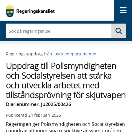
Me
När
Sö
du
börjar
skriva
så
Regeringsuppdrag från
Justitiedepartementet
framträder
en
Uppdrag till Polismyndigheten
lista
med
och Socialstyrelsen att stärka
sökförslag
och utveckla arbetet med
tillståndsprövning för skjutvapen
Diarienummer: Ju2025/00426
Publicerad
24 februari 2025
Regeringen ger Polismyndigheten och Socialstyrelsen
i uppdrag att inom sina respektive ansvarsområden