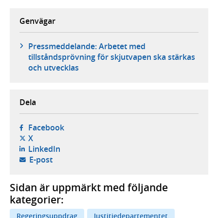
Genvägar
Pressmeddelande: Arbetet med
tillståndsprövning för skjutvapen ska stärkas
och utvecklas
Dela
- öppnas i ny flik, extern webbplats,
Facebook
- öppnas i ny flik, extern webbplats,
X
- öppnas i ny flik, extern webbplats,
LinkedIn
- öppnar din e-postklient,
E-post
Sidan är uppmärkt med följande
kategorier:
Regeringsuppdrag
Justitiedepartementet