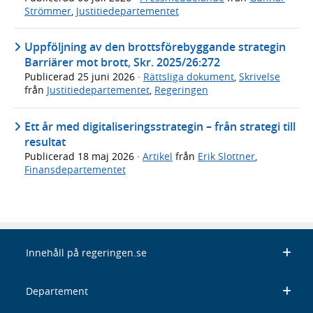
Strömmer
,
Justitiedepartementet
Uppföljning av den brottsförebyggande strategin
Barriärer mot brott, Skr. 2025/26:272
Publicerad
25 juni 2026
·
Rättsliga dokument
,
Skrivelse
från
Justitiedepartementet
,
Regeringen
Ett år med digitaliseringsstrategin – från strategi till
resultat
Publicerad
18 maj 2026
·
Artikel
från
Erik Slottner
,
Finansdepartementet
Innehåll på regeringen.se
Departement