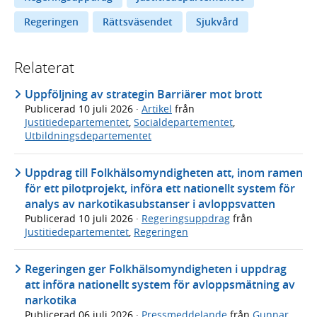
Regeringen
Rättsväsendet
Sjukvård
Relaterat
Uppföljning av strategin Barriärer mot brott
Publicerad
10 juli 2026
·
Artikel
från
Justitiedepartementet
,
Socialdepartementet
,
Utbildningsdepartementet
Uppdrag till Folkhälsomyndigheten att, inom ramen
för ett pilotprojekt, införa ett nationellt system för
analys av narkotikasubstanser i avloppsvatten
Publicerad
10 juli 2026
·
Regeringsuppdrag
från
Justitiedepartementet
,
Regeringen
Regeringen ger Folkhälsomyndigheten i uppdrag
att införa nationellt system för avloppsmätning av
narkotika
Publicerad
06 juli 2026
·
Pressmeddelande
från
Gunnar