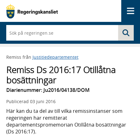
Me
När
Sö
du
börjar
skriva
så
Remiss från
Justitiedepartementet
framträder
en
Remiss Ds 2016:17 Otillåtna
lista
med
bosättningar
sökförslag
Diarienummer: Ju2016/04138/DOM
Publicerad
03 juni 2016
Här kan du ta del av till vilka remissinstanser som
regeringen har remitterat
departementspromemorian Otillåtna bosättningar
(Ds 2016:17).