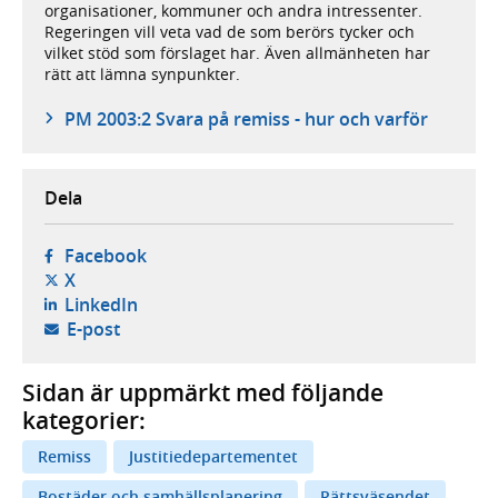
organisationer, kommuner och andra intressenter.
Regeringen vill veta vad de som berörs tycker och
vilket stöd som förslaget har. Även allmänheten har
rätt att lämna synpunkter.
PM 2003:2 Svara på remiss - hur och varför
Dela
- öppnas i ny flik, extern webbplats,
Facebook
- öppnas i ny flik, extern webbplats,
X
- öppnas i ny flik, extern webbplats,
LinkedIn
- öppnar din e-postklient,
E-post
Sidan är uppmärkt med följande
kategorier:
Remiss
Justitiedepartementet
Bostäder och samhällsplanering
Rättsväsendet