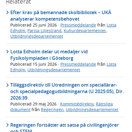
Relaterat
Efter krav på bemannade skolbibliotek – UKÄ
analyserar kompetensbehovet
Publicerad
25 juni 2026
·
Pressmeddelande
från
Lotta
Edholm
,
Parisa Liljestrand
,
Kulturdepartementet
,
Utbildningsdepartementet
Lotta Edholm delar ut medaljer vid
Fysikolympiaden i Göteborg
Publicerad
15 juni 2026
·
Pressmeddelande
från
Lotta
Edholm
,
Utbildningsdepartementet
Tilläggsdirektiv till Utredningen om speciallärar-
och specialpedagogutbildningarna (U 2025:05), Dir.
2026:39
Publicerad
29 maj 2026
·
Kommittédirektiv
,
Rättsliga
dokument
från
Regeringen
,
Utbildningsdepartementet
Regeringen fortsätter att satsa på civilingenjörer
och STEM