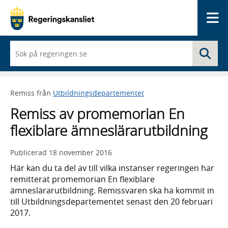
Me
När
Sö
du
börjar
skriva
så
Remiss från
Utbildningsdepartementet
framträder
en
Remiss av promemorian En
lista
med
flexiblare ämneslärarutbildning
sökförslag
Publicerad
18 november 2016
Här kan du ta del av till vilka instanser regeringen har
remitterat promemorian En flexiblare
ämneslärarutbildning. Remissvaren ska ha kommit in
till Utbildningsdepartementet senast den 20 februari
2017.