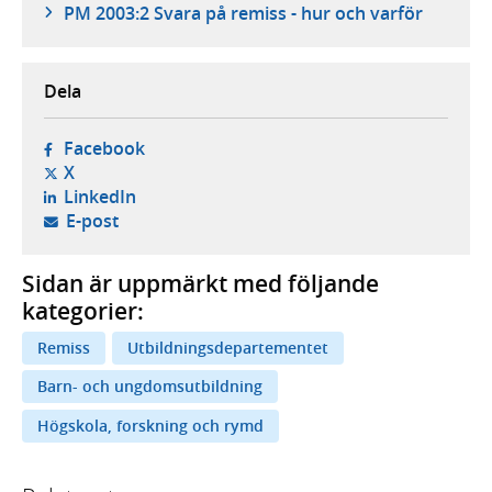
PM 2003:2 Svara på remiss - hur och varför
Dela
- öppnas i ny flik, extern webbplats,
Facebook
- öppnas i ny flik, extern webbplats,
X
- öppnas i ny flik, extern webbplats,
LinkedIn
- öppnar din e-postklient,
E-post
Sidan är uppmärkt med följande
kategorier:
Remiss
Utbildningsdepartementet
Barn- och ungdomsutbildning
Högskola, forskning och rymd