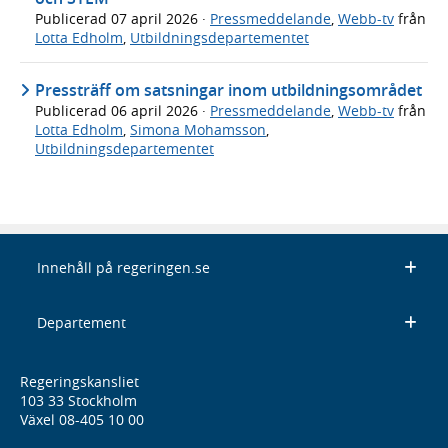
Publicerad
07 april 2026
·
Pressmeddelande
,
Webb-tv
från
Lotta Edholm
,
Utbildningsdepartementet
Pressträff om satsningar inom utbildningsområdet
Publicerad
06 april 2026
·
Pressmeddelande
,
Webb-tv
från
Lotta Edholm
,
Simona Mohamsson
,
Utbildningsdepartementet
Innehåll på regeringen.se
Departement
Regeringskansliet
103 33 Stockholm
Växel 08-405 10 00