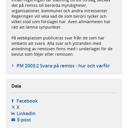
det på remiss till berörda myndigheter,
organisationer, kommuner och andra intressenter.
Regeringen vill veta vad de som berörs tycker och
vilket stöd som förslaget har. Även allmänheten har
rätt att lämna synpunkter.
På webbplatsen publiceras svar från de som har
ombetts att svara. Alla svar och yttranden med
anledning av remissen finns med i underlaget för de
beslut som följer efter remissen.
PM 2003:2 Svara på remiss - hur och varför
Dela
- öppnas i ny flik, extern webbplats,
Facebook
- öppnas i ny flik, extern webbplats,
X
- öppnas i ny flik, extern webbplats,
LinkedIn
- öppnar din e-postklient,
E-post