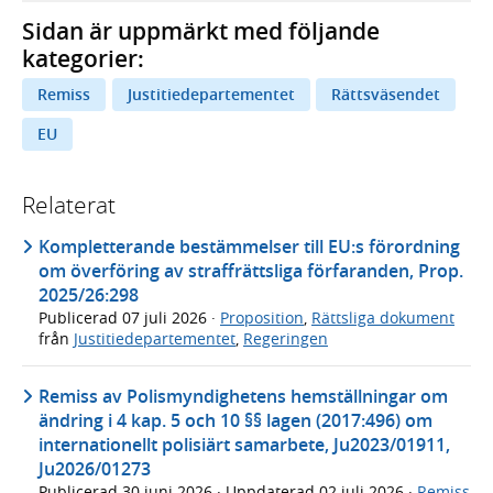
Sidan är uppmärkt med följande
kategorier:
Remiss
Justitiedepartementet
Rättsväsendet
EU
Relaterat
Kompletterande bestämmelser till EU:s förordning
om överföring av straffrättsliga förfaranden, Prop.
2025/26:298
Publicerad
07 juli 2026
·
Proposition
,
Rättsliga dokument
från
Justitiedepartementet
,
Regeringen
Remiss av Polismyndighetens hemställningar om
ändring i 4 kap. 5 och 10 §§ lagen (2017:496) om
internationellt polisiärt samarbete, Ju2023/01911,
Ju2026/01273
Publicerad
30 juni 2026
· Uppdaterad
02 juli 2026
·
Remiss