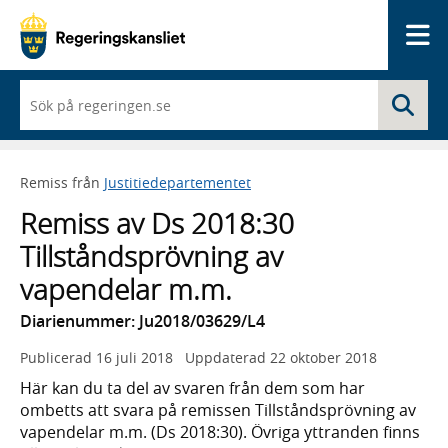
Me
När
Sö
du
börjar
skriva
så
Remiss från
Justitiedepartementet
framträder
en
Remiss av Ds 2018:30
lista
med
Tillståndsprövning av
sökförslag
vapendelar m.m.
Diarienummer: Ju2018/03629/L4
Publicerad
16 juli 2018
Uppdaterad
22 oktober 2018
Här kan du ta del av svaren från dem som har
ombetts att svara på remissen Tillståndsprövning av
vapendelar m.m. (Ds 2018:30). Övriga yttranden finns