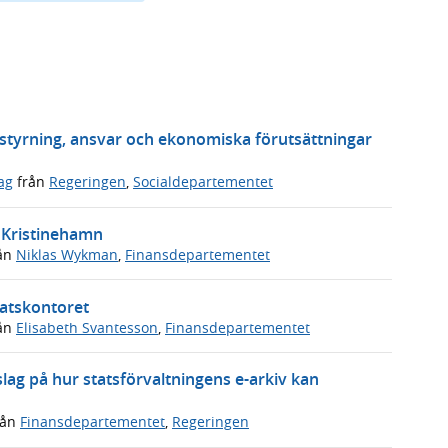
a styrning, ansvar och ekonomiska förutsättningar
ag
från
Regeringen
,
Socialdepartementet
i Kristinehamn
ån
Niklas Wykman
,
Finansdepartementet
tatskontoret
ån
Elisabeth Svantesson
,
Finansdepartementet
slag på hur statsförvaltningens e-arkiv kan
rån
Finansdepartementet
,
Regeringen