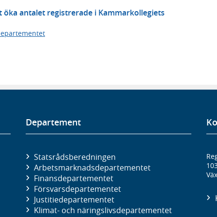
 öka antalet registrerade i Kammarkollegiets
departementet
Departement
Ko
Statsrådsberedningen
Reg
10
Arbetsmarknads­departementet
Väx
Finans­departementet
Försvars­departementet
Justitie­departementet
Klimat- och näringslivs­departementet