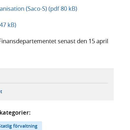
nisation (Saco-S) (pdf 80 kB)
47 kB)
 Finansdepartementet senast den 15 april
ebbplats,
ern webbplats,
 ny flik, extern webbplats,
- öppnar din e-postklient,
t
kategorier:
Statlig förvaltning