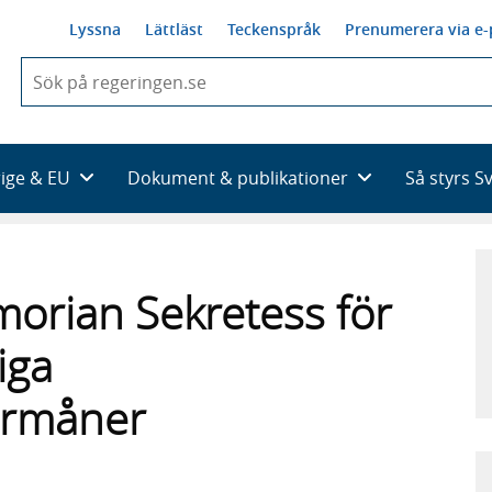
Lyssna
Lättläst
Teckenspråk
Prenumerera via e-
När
du
börjar
skriva
så
rige & EU
Dokument & publikationer
Så styrs S
framträder
en
lista
med
sökförslag
orian Sekretess för
iga
örmåner