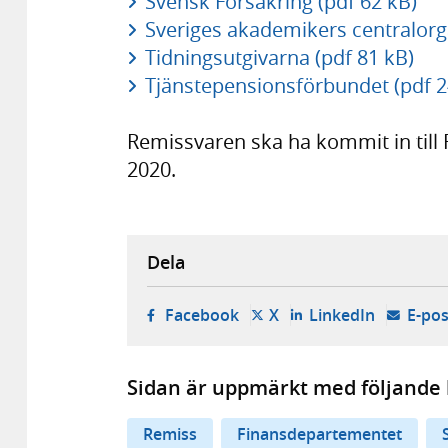
Svensk Försäkring (pdf 62 kB)
Sveriges akademikers centralorga
Tidningsutgivarna (pdf 81 kB)
Tjänstepensionsförbundet (pdf 2
Remissvaren ska ha kommit in till
2020.
Dela
- öppnas i ny flik, extern w
- öppnas i ny flik, ext
- öppnas i
Facebook
X
LinkedIn
E-pos
Sidan är uppmärkt med följande 
Remiss
Finansdepartementet