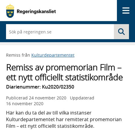
Me
När
Sö
du
börjar
skriva
så
Remiss från
Kulturdepartementet
framträder
en
Remiss av promemorian Film –
lista
med
ett nytt officiellt statistikområde
sökförslag
Diarienummer: Ku2020/02350
Publicerad
24 november 2020
Uppdaterad
16 november 2020
Här kan du ta del av till vilka instanser
Kulturdepartementet har remitterat promemorian
Film – ett nytt officiellt statistikområde.