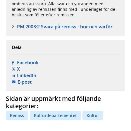
ombetts att svara. Alla svar och yttranden med
anledning av remissen finns med i underlaget för de
beslut som följer efter remissen.
PM 2003:2 Svara på remiss - hur och varför
Dela
- öppnas i ny flik, extern webbplats,
Facebook
- öppnas i ny flik, extern webbplats,
X
- öppnas i ny flik, extern webbplats,
LinkedIn
- öppnar din e-postklient,
E-post
Sidan är uppmärkt med följande
kategorier:
Remiss
Kulturdepartementet
Kultur