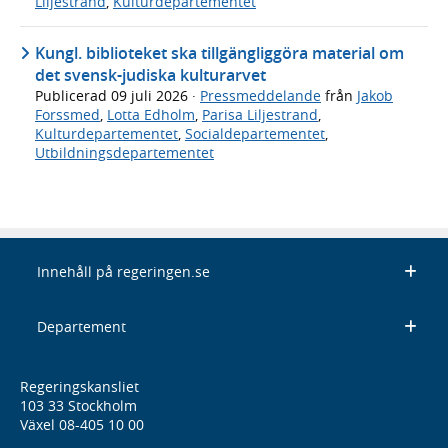
Liljestrand
,
Kulturdepartementet
Kungl. biblioteket ska tillgängliggöra material om
det svensk-judiska kulturarvet
Publicerad
09 juli 2026
·
Pressmeddelande
från
Jakob
Forssmed
,
Lotta Edholm
,
Parisa Liljestrand
,
Kulturdepartementet
,
Socialdepartementet
,
Utbildningsdepartementet
Innehåll på regeringen.se
Departement
Regeringskansliet
103 33 Stockholm
Växel 08-405 10 00