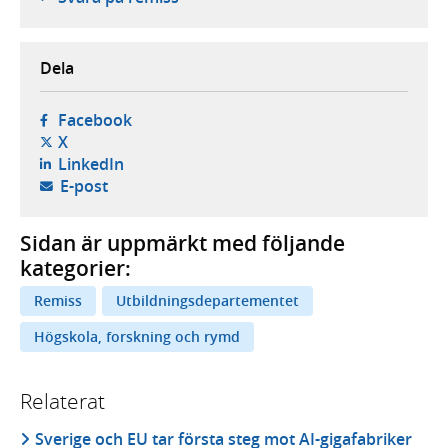
Dela
- öppnas i ny flik, extern webbplats,
Facebook
- öppnas i ny flik, extern webbplats,
X
- öppnas i ny flik, extern webbplats,
LinkedIn
- öppnar din e-postklient,
E-post
Sidan är uppmärkt med följande
kategorier:
Remiss
Utbildningsdepartementet
Högskola, forskning och rymd
Relaterat
Sverige och EU tar första steg mot AI-gigafabriker