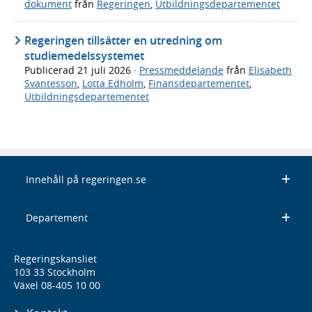
dokument
från
Regeringen
,
Utbildningsdepartementet
Regeringen tillsätter en utredning om
studiemedelssystemet
Publicerad
21 juli 2026
·
Pressmeddelande
från
Elisabeth
Svantesson
,
Lotta Edholm
,
Finansdepartementet
,
Utbildningsdepartementet
Innehåll på regeringen.se
Departement
Regeringskansliet
103 33 Stockholm
Växel 08-405 10 00