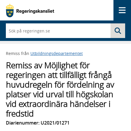
Me
När
Sö
du
börjar
skriva
så
Remiss från
Utbildningsdepartementet
framträder
en
Remiss av Möjlighet för
lista
med
regeringen att tillfälligt frångå
sökförslag
huvudregeln för fördelning av
platser vid urval till högskolan
vid extraordinära händelser i
fredstid
Diarienummer: U2021/01271