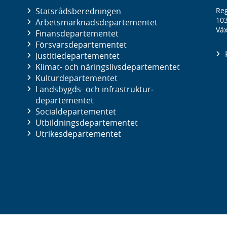
Statsrådsberedningen
Reg
10
Arbetsmarknads­departementet
Väx
Finans­departementet
Försvars­departementet
Justitie­departementet
Klimat- och näringslivs­departementet
Kultur­departementet
Landsbygds- och infrastruktur­
departementet
Social­departementet
Utbildnings­departementet
Utrikes­departementet