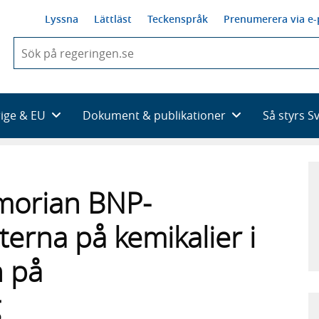
Lyssna
Lättläst
Teckenspråk
Prenumerera via e-
När
du
börjar
skriva
så
rige & EU
Dokument & publikationer
Så styrs S
framträder
en
lista
med
sökförslag
morian BNP-
terna på kemikalier i
h på
g