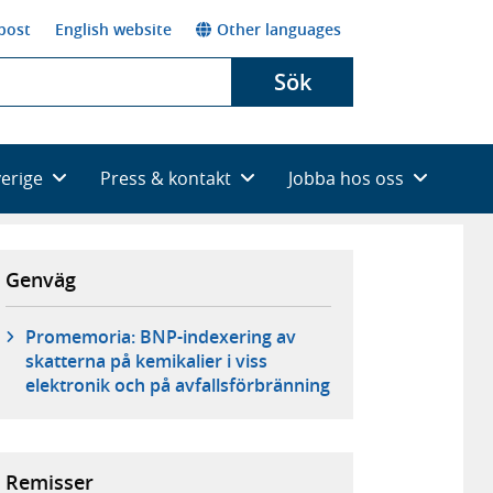
post
English website
Other languages
Sök
verige
Press & kontakt
Jobba hos oss
Genväg
Promemoria: BNP-indexering av
skatterna på kemikalier i viss
elektronik och på avfallsförbränning
Remisser