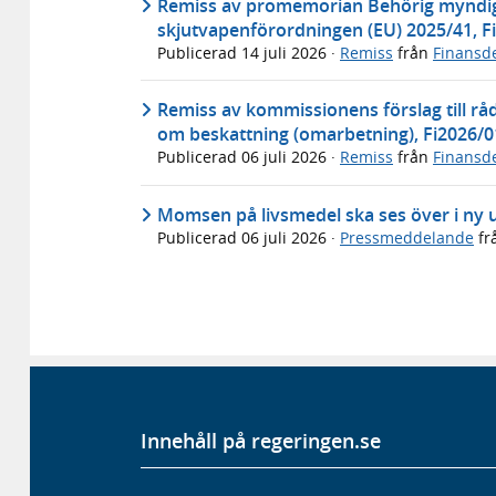
Remiss av promemorian Behörig myndig
skjutvapenförordningen (EU) 2025/41, F
Publicerad
14 juli 2026
·
Remiss
från
Finansd
Remiss av kommissionens förslag till råd
om beskattning (omarbetning), Fi2026/
Publicerad
06 juli 2026
·
Remiss
från
Finansd
Momsen på livsmedel ska ses över i ny 
Publicerad
06 juli 2026
·
Pressmeddelande
fr
Innehåll på regeringen.se