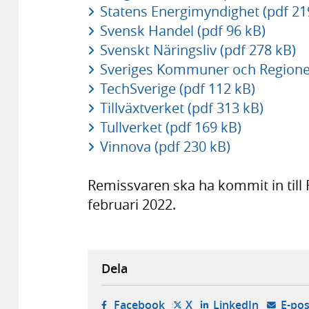
Statens Energimyndighet (pdf 21
Svensk Handel (pdf 96 kB)
Svenskt Näringsliv (pdf 278 kB)
Sveriges Kommuner och Regioner
TechSverige (pdf 112 kB)
Tillväxtverket (pdf 313 kB)
Tullverket (pdf 169 kB)
Vinnova (pdf 230 kB)
Remissvaren ska ha kommit in till
februari 2022.
Dela
- öppnas i ny flik, extern w
- öppnas i ny flik, ext
- öppnas i
Facebook
X
LinkedIn
E-pos