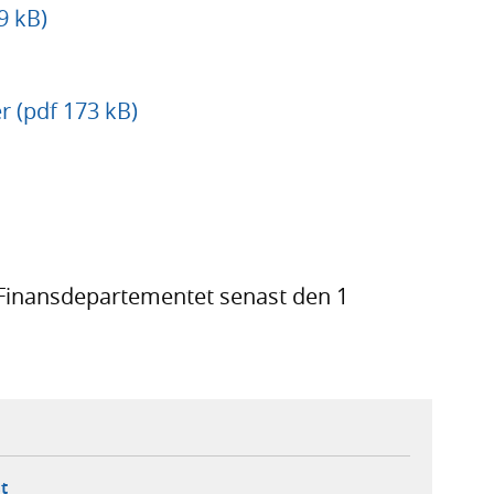
9 kB)
 (pdf 173 kB)
 Finansdepartementet senast den 1
ebbplats,
ern webbplats,
 ny flik, extern webbplats,
- öppnar din e-postklient,
t