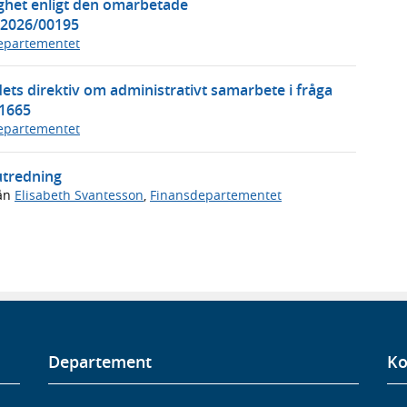
het enligt den omarbetade
i2026/00195
epartementet
ets direktiv om administrativt samarbete i fråga
01665
epartementet
utredning
ån
Elisabeth Svantesson
,
Finansdepartementet
Departement
Ko