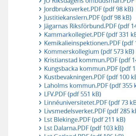
JO Riksdagens ombudsmän.PDF (
Jordbruksverket.PDF (pdf 98 kB)
Justitiekanslern.PDF (pdf 98 kB)
Jägarnas Riksförbund.PDF (pdf 1
Kammarkollegiet.PDF (pdf 331 k
Kemikalieinspektionen.PDF (pdf 
Kommerskollegium (pdf 573 kB)
Kristianstad kommun.PDF (pdf 1
Kungsbacka kommun.PDF (pdf 1
Kustbevakningen.PDF (pdf 100 k
Laholms kommun.PDF (pdf 355 
LFV.PDF (pdf 551 kB)
Linnéuniversitetet.PDF (pdf 73 kB
Livsmedelsverket.PDF (pdf 285 k
Lst Blekinge.PDF (pdf 211 kB)
Lst Dalarna.PDF (pdf 103 kB)