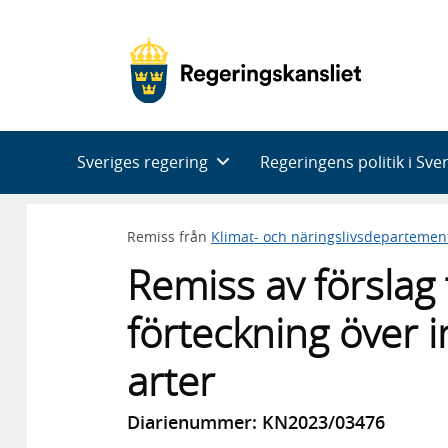
Huvudnavigering
Sveriges regering
Regeringens politik i Sve
Remiss från
Klimat- och näringslivsdepartemen
Remiss av förslag t
förteckning över 
arter
Diarienummer: KN2023/03476