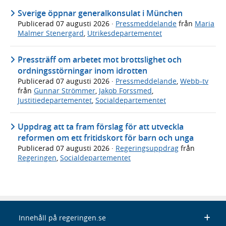
Sverige öppnar generalkonsulat i München
Publicerad
07 augusti 2026
·
Pressmeddelande
från
Maria
Malmer Stenergard
,
Utrikesdepartementet
Pressträff om arbetet mot brottslighet och
ordningsstörningar inom idrotten
Publicerad
07 augusti 2026
·
Pressmeddelande
,
Webb-tv
från
Gunnar Strömmer
,
Jakob Forssmed
,
Justitiedepartementet
,
Socialdepartementet
Uppdrag att ta fram förslag för att utveckla
reformen om ett fritidskort för barn och unga
Publicerad
07 augusti 2026
·
Regeringsuppdrag
från
Regeringen
,
Socialdepartementet
Innehåll på regeringen.se