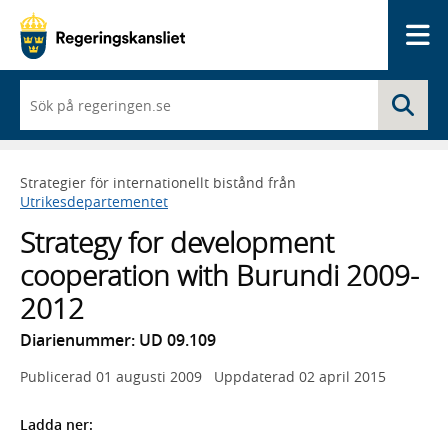
Me
När
Sö
du
börjar
skriva
så
Strategier för internationellt bistånd från
framträder
Utrikesdepartementet
en
lista
Strategy for development
med
sökförslag
cooperation with Burundi 2009-
2012
Diarienummer: UD 09.109
Publicerad
01 augusti 2009
Uppdaterad
02 april 2015
Ladda ner: