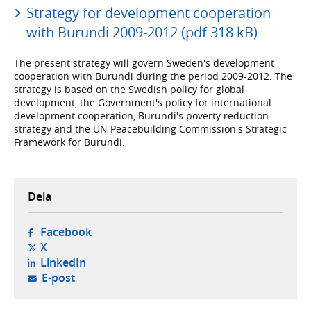
Strategy for development cooperation
with Burundi 2009-2012 (pdf 318 kB)
The present strategy will govern Sweden's development
cooperation with Burundi during the period 2009-2012. The
strategy is based on the Swedish policy for global
development, the Government's policy for international
development cooperation, Burundi's poverty reduction
strategy and the UN Peacebuilding Commission's Strategic
Framework for Burundi.
Dela
- öppnas i ny flik, extern webbplats,
Facebook
- öppnas i ny flik, extern webbplats,
X
- öppnas i ny flik, extern webbplats,
LinkedIn
- öppnar din e-postklient,
E-post