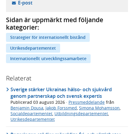
- öppnar din e-postklient,
E-post
Sidan är uppmärkt med följande
kategorier:
Strategier för internationellt bistånd
Utrikesdepartementet
Internationellt utvecklingssamarbete
Relaterat
Sverige stärker Ukrainas hälso- och sjukvård
genom partnerskap och svensk expertis
Publicerad
03 augusti 2026
·
Pressmeddelande
från
Benjamin Dousa
,
Jakob Forssmed
,
Simona Mohamsson
,
Socialdepartementet
,
Utbildningsdepartementet
,
Utrikesdepartementet