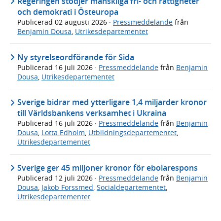
Regeringen stödjer mänskliga fri- och rättigheter
och demokrati i Östeuropa
Publicerad
02 augusti 2026
·
Pressmeddelande
från
Benjamin Dousa
,
Utrikesdepartementet
Ny styrelseordförande för Sida
Publicerad
16 juli 2026
·
Pressmeddelande
från
Benjamin
Dousa
,
Utrikesdepartementet
Sverige bidrar med ytterligare 1,4 miljarder kronor
till Världsbankens verksamhet i Ukraina
Publicerad
16 juli 2026
·
Pressmeddelande
från
Benjamin
Dousa
,
Lotta Edholm
,
Utbildningsdepartementet
,
Utrikesdepartementet
Sverige ger 45 miljoner kronor för ebolarespons
Publicerad
12 juli 2026
·
Pressmeddelande
från
Benjamin
Dousa
,
Jakob Forssmed
,
Socialdepartementet
,
Utrikesdepartementet