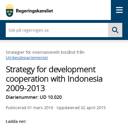
Me
När
Sö
du
börjar
skriva
så
Strategier för internationellt bistånd från
framträder
Utrikesdepartementet
en
lista
Strategy for development
med
sökförslag
cooperation with Indonesia
2009-2013
Diarienummer: UD 10.020
Publicerad
01 mars 2010
Uppdaterad
02 april 2015
Ladda ner: