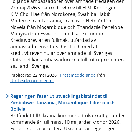
Följande ambassadörer överlämnade fredagen den
22 maj 2026 sina kreditivbrev till H.M. Konungen:
KIM Chol Hae från Nordkorea, Swahiba Habib
Mndeme från Tanzania, Francisco Neto António
Novela från Moçambique och Thandazile Penelope
Mbuyisa från Eswatini – med säte i London.
Kreditivbrev är en fullmakt utfärdad av
ambassadörens statschef. I och med att
kreditivbreven nu är överlämnade till Sveriges
statschef kan ambassadörerna fullt ut representera
sitt land i Sverige.
Publicerad
22 maj 2026
·
Pressmeddelande
från
Utrikesdepartementet
Regeringen fasar ut utvecklingsbiståndet till
Zimbabwe, Tanzania, Mocambique, Liberia och
Bolivia
Biståndet till Ukraina kommer att öka kraftigt under
kommande år, till minst 10 miljarder kronor 2026.
För att kunna prioritera Ukraina har regeringen