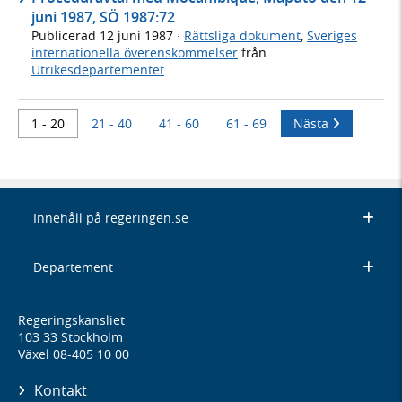
juni 1987, SÖ 1987:72
Publicerad
12 juni 1987
·
Rättsliga dokument
,
Sveriges
internationella överenskommelser
från
Utrikesdepartementet
1 - 20
21 - 40
41 - 60
61 - 69
Nästa
Innehåll på regeringen.se
Departement
Regeringskansliet
103 33 Stockholm
Växel 08-405 10 00
Kontakt