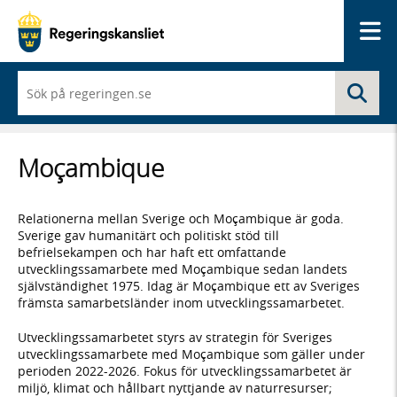
Me
När
Sö
du
börjar
skriva
så
Moçambique
framträder
en
lista
med
Relationerna mellan Sverige och Moçambique är goda.
sökförslag
Sverige gav humanitärt och politiskt stöd till
befrielsekampen och har haft ett omfattande
utvecklingssamarbete med Moçambique sedan landets
självständighet 1975. Idag är Moçambique ett av Sveriges
främsta samarbetsländer inom utvecklingssamarbetet.
Utvecklingssamarbetet styrs av strategin för Sveriges
utvecklingssamarbete med Moçambique som gäller under
perioden 2022-2026. Fokus för utvecklingssamarbetet är
miljö, klimat och hållbart nyttjande av naturresurser;