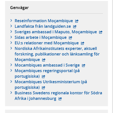
Genvägar
- extern webbplats,
Reseinformation Moçambique
- extern webbplats,
Landfakta från landguiden.se
- exter
Sveriges ambassad i Maputo, Moçambique
- extern webbplats,
Sidas arbete i Moçambique
- extern webbpla
EU:s relationer med Moçambique
Nordiska Afrikainstitutets experter, aktuell
forskning, publikationer och länksamling för
- extern webbplats,
Moçambique
- extern webbpla
Mocambiques ambassad i Sverige
Moçambiques regeringsportal (på
- extern webbplats,
portugisiska)
Mocambiques Utrikesministerium (på
- extern webbplats,
portugisiska)
Business Swedens regionala kontor för Södra
- extern webbplats,
Afrika i Johannesburg