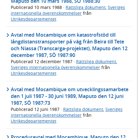
Maputo den 10 mars 1988, SÖ 1988:30
Publicerad
10 mars 1988
·
Rättsliga dokument
,
Sveriges
internationella överenskommelser
från
Utrikesdepartementet
Avtal med Mocambique om katastrofstöd till
långdistanstransporter på väg från Beira till Tete
och Niassa (Transcarga-projektet), Maputo den 12
december 1987, SÖ 1987:90
Publicerad
12 december 1987
·
Rättsliga dokument
,
Sveriges internationella överenskommelser
från
Utrikesdepartementet
Avtal med Mocambique om utvecklingssamarbete
den 1 juli 1987 - 30 juni 1989, Maputo den 12 juni
1987, SÖ 1987:73
Publicerad
12 juni 1987
·
Rättsliga dokument
,
Sveriges
internationella överenskommelser
från
Utrikesdepartementet
Proceduravtal med Mocambique, Maputo den 12