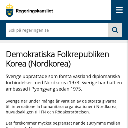
Me
När
Sö
du
börjar
skriva
så
Demokratiska Folkrepubliken
framträder
en
Korea (Nordkorea)
lista
med
sökförslag
Sverige upprättade som första västland diplomatiska
förbindelser med Nordkorea 1973. Sverige har haft en
ambassad i Pyongyang sedan 1975.
Sverige har under många år varit en av de största givarna
till internationella humanitära organisationer i Nordkorea,
huvudsakligen till FN och Rödakorsrörelsen.
Det förekommer mycket begränsat handelsutrymme mellan