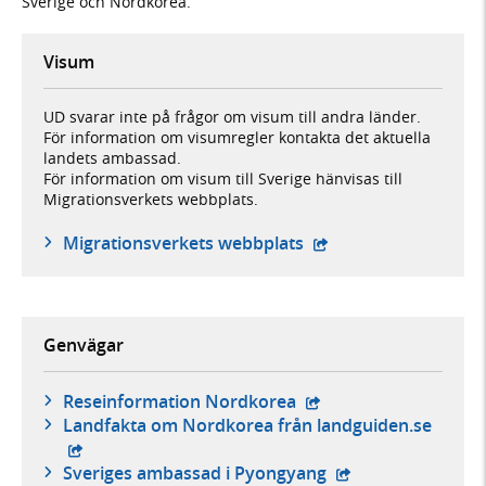
Sverige och Nordkorea.
Visum
UD svarar inte på frågor om visum till andra länder.
För information om visumregler kontakta det aktuella
landets ambassad.
För information om visum till Sverige hänvisas till
Migrationsverkets webbplats.
- öppnas i ny flik, ex
Migrationsverkets webbplats
Genvägar
- extern webbplats,
Reseinformation Nordkorea
- exte
Landfakta om Nordkorea från landguiden.se
- extern webbplats
Sveriges ambassad i Pyongyang