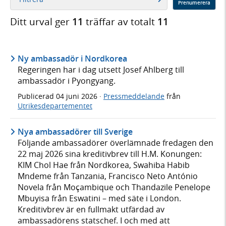
Prenumerera
Ditt urval ger
11
träffar av totalt
11
Ny ambassadör i Nordkorea
Regeringen har i dag utsett Josef Ahlberg till
ambassadör i Pyongyang.
Publicerad
04 juni 2026
·
Pressmeddelande
från
Utrikesdepartementet
Nya ambassadörer till Sverige
Följande ambassadörer överlämnade fredagen den
22 maj 2026 sina kreditivbrev till H.M. Konungen:
KIM Chol Hae från Nordkorea, Swahiba Habib
Mndeme från Tanzania, Francisco Neto António
Novela från Moçambique och Thandazile Penelope
Mbuyisa från Eswatini – med säte i London.
Kreditivbrev är en fullmakt utfärdad av
ambassadörens statschef. I och med att