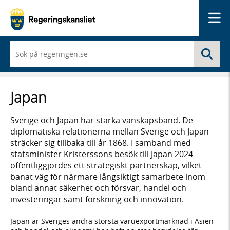
Me
När
Sö
du
börjar
skriva
så
Japan
framträder
en
lista
Sverige och Japan har starka vänskapsband. De
med
diplomatiska relationerna mellan Sverige och Japan
sökförslag
sträcker sig tillbaka till år 1868. I samband med
statsminister Kristerssons besök till Japan 2024
offentliggjordes ett strategiskt partnerskap, vilket
banat väg för närmare långsiktigt samarbete inom
bland annat säkerhet och försvar, handel och
investeringar samt forskning och innovation.
Japan är Sveriges andra största varuexportmarknad i Asien