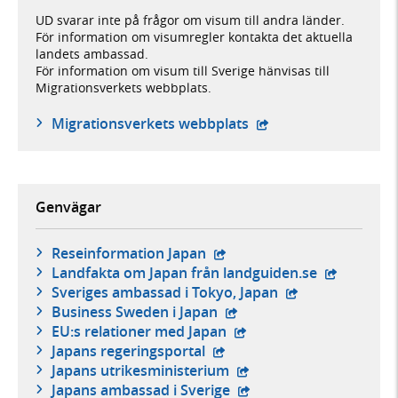
UD svarar inte på frågor om visum till andra länder.
För information om visumregler kontakta det aktuella
landets ambassad.
För information om visum till Sverige hänvisas till
Migrationsverkets webbplats.
- öppnas i ny flik, ex
Migrationsverkets webbplats
Genvägar
- extern webbplats,
Reseinformation Japan
- extern we
Landfakta om Japan från landguiden.se
- extern webbpla
Sveriges ambassad i Tokyo, Japan
- extern webbplats,
Business Sweden i Japan
- extern webbplats,
EU:s relationer med Japan
- extern webbplats,
Japans regeringsportal
- extern webbplats,
Japans utrikesministerium
- extern webbplats,
Japans ambassad i Sverige