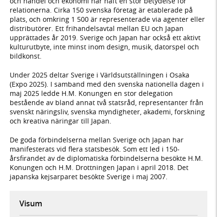
och handel och ekonomi har haft en stor betydelse för
relationerna. Cirka 150 svenska företag är etablerade på
plats, och omkring 1 500 är representerade via agenter eller
distributörer. Ett frihandelsavtal mellan EU och Japan
upprättades år 2019. Sverige och Japan har också ett aktivt
kulturutbyte, inte minst inom design, musik, datorspel och
bildkonst.
Under 2025 deltar Sverige i Världsutställningen i Osaka
(Expo 2025). I samband med den svenska nationella dagen i
maj 2025 ledde H.M. Konungen en stor delegation
bestående av bland annat två statsråd, representanter från
svenskt näringsliv, svenska myndigheter, akademi, forskning
och kreativa näringar till Japan.
De goda förbindelserna mellan Sverige och Japan har
manifesterats vid flera statsbesök. Som ett led i 150-
årsfirandet av de diplomatiska förbindelserna besökte H.M.
Konungen och H.M. Drottningen Japan i april 2018. Det
japanska kejsarparet besökte Sverige i maj 2007.
Visum