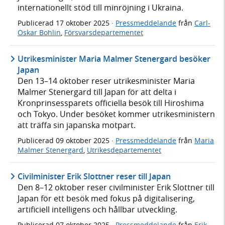
internationellt stöd till minröjning i Ukraina.
Publicerad
17 oktober 2025
·
Pressmeddelande
från
Carl-
Oskar Bohlin
,
Försvarsdepartementet
Utrikesminister Maria Malmer Stenergard besöker
Japan
Den 13–14 oktober reser utrikesminister Maria
Malmer Stenergard till Japan för att delta i
Kronprinsessparets officiella besök till Hiroshima
och Tokyo. Under besöket kommer utrikesministern
att träffa sin japanska motpart.
Publicerad
09 oktober 2025
·
Pressmeddelande
från
Maria
Malmer Stenergard
,
Utrikesdepartementet
Civilminister Erik Slottner reser till Japan
Den 8–12 oktober reser civilminister Erik Slottner till
Japan för ett besök med fokus på digitalisering,
artificiell intelligens och hållbar utveckling.
Publicerad
07 oktober 2025
·
Pressmeddelande
från
Erik