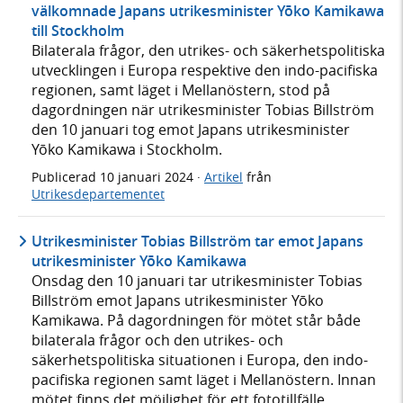
välkomnade Japans utrikesminister Yōko Kamikawa
till Stockholm
Bilaterala frågor, den utrikes- och säkerhetspolitiska
utvecklingen i Europa respektive den indo-pacifiska
regionen, samt läget i Mellanöstern, stod på
dagordningen när utrikesminister Tobias Billström
den 10 januari tog emot Japans utrikesminister
Yōko Kamikawa i Stockholm.
Publicerad
10 januari 2024
·
Artikel
från
Utrikesdepartementet
Utrikesminister Tobias Billström tar emot Japans
utrikesminister Yōko Kamikawa
Onsdag den 10 januari tar utrikesminister Tobias
Billström emot Japans utrikesminister Yōko
Kamikawa. På dagordningen för mötet står både
bilaterala frågor och den utrikes- och
säkerhetspolitiska situationen i Europa, den indo-
pacifiska regionen samt läget i Mellanöstern. Innan
mötet finns det möjlighet för ett fototillfälle.