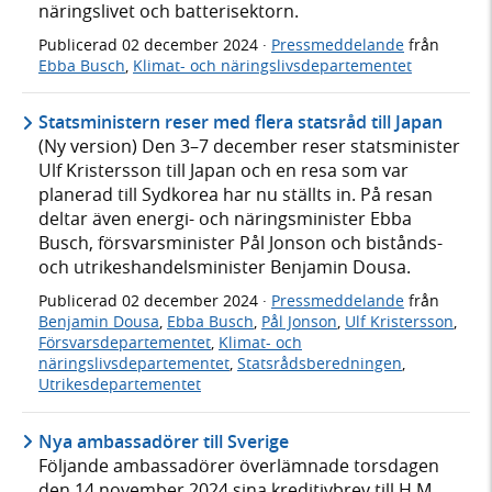
näringslivet och batterisektorn.
Publicerad
02 december 2024
·
Pressmeddelande
från
Ebba Busch
,
Klimat- och näringslivsdepartementet
Statsministern reser med flera statsråd till Japan
(Ny version) Den 3–7 december reser statsminister
Ulf Kristersson till Japan och en resa som var
planerad till Sydkorea har nu ställts in. På resan
deltar även energi- och näringsminister Ebba
Busch, försvarsminister Pål Jonson och bistånds-
och utrikeshandelsminister Benjamin Dousa.
Publicerad
02 december 2024
·
Pressmeddelande
från
Benjamin Dousa
,
Ebba Busch
,
Pål Jonson
,
Ulf Kristersson
,
Försvarsdepartementet
,
Klimat- och
näringslivsdepartementet
,
Statsrådsberedningen
,
Utrikesdepartementet
Nya ambassadörer till Sverige
Följande ambassadörer överlämnade torsdagen
den 14 november 2024 sina kreditivbrev till H.M.