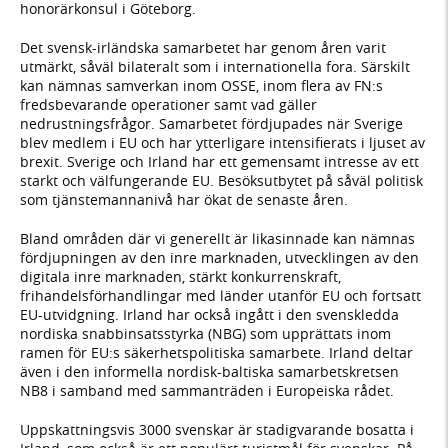
honorärkonsul i Göteborg.
Det svensk-irländska samarbetet har genom åren varit
utmärkt, såväl bilateralt som i internationella fora. Särskilt
kan nämnas samverkan inom OSSE, inom flera av FN:s
fredsbevarande operationer samt vad gäller
nedrustningsfrågor. Samarbetet fördjupades när Sverige
blev medlem i EU och har ytterligare intensifierats i ljuset av
brexit. Sverige och Irland har ett gemensamt intresse av ett
starkt och välfungerande EU. Besöksutbytet på såväl politisk
som tjänstemannanivå har ökat de senaste åren.
Bland områden där vi generellt är likasinnade kan nämnas
fördjupningen av den inre marknaden, utvecklingen av den
digitala inre marknaden, stärkt konkurrenskraft,
frihandelsförhandlingar med länder utanför EU och fortsatt
EU-utvidgning. Irland har också ingått i den svenskledda
nordiska snabbinsatsstyrka (NBG) som upprättats inom
ramen för EU:s säkerhetspolitiska samarbete. Irland deltar
även i den informella nordisk-baltiska samarbetskretsen
NB8 i samband med sammanträden i Europeiska rådet.
Uppskattningsvis 3000 svenskar är stadigvarande bosatta i