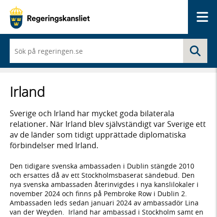
Me
När
Sö
du
börjar
skriva
så
Irland
framträder
en
lista
Sverige och Irland har mycket goda bilaterala
med
relationer. När Irland blev självständigt var Sverige ett
sökförslag
av de länder som tidigt upprättade diplomatiska
förbindelser med Irland.
Den tidigare svenska ambassaden i Dublin stängde 2010
och ersattes då av ett Stockholmsbaserat sändebud. Den
nya svenska ambassaden återinvigdes i nya kanslilokaler i
november 2024 och finns på Pembroke Row i Dublin 2.
Ambassaden leds sedan januari 2024 av ambassadör Lina
van der Weyden. Irland har ambassad i Stockholm samt en