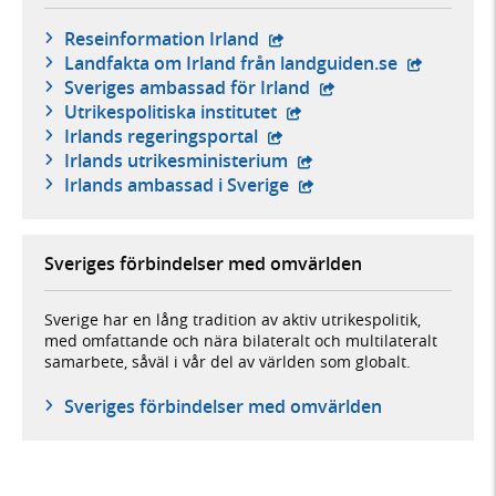
- extern webbplats,
Reseinformation Irland
- extern w
Landfakta om Irland från landguiden.se
- extern webbplats,
Sveriges ambassad för Irland
- extern webbplats,
Utrikespolitiska institutet
- extern webbplats,
Irlands regeringsportal
- extern webbplats,
Irlands utrikesministerium
- extern webbplats,
Irlands ambassad i Sverige
Sveriges förbindelser med omvärlden
Sverige har en lång tradition av aktiv utrikespolitik,
med omfattande och nära bilateralt och multilateralt
samarbete, såväl i vår del av världen som globalt.
Sveriges förbindelser med omvärlden