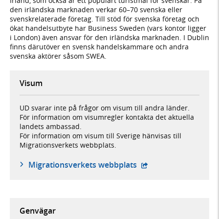
Irland, som också är ett populärt turistmål för svenskar. På
den irländska marknaden verkar 60–70 svenska eller
svenskrelaterade företag. Till stöd för svenska företag och
ökat handelsutbyte har Business Sweden (vars kontor ligger
i London) även ansvar för den irländska marknaden. I Dublin
finns därutöver en svensk handelskammare och andra
svenska aktörer såsom SWEA.
Visum
UD svarar inte på frågor om visum till andra länder.
För information om visumregler kontakta det aktuella
landets ambassad.
För information om visum till Sverige hänvisas till
Migrationsverkets webbplats.
- öppnas i ny flik, ex
Migrationsverkets webbplats
Genvägar