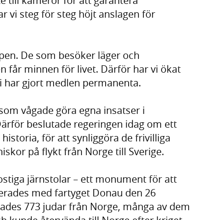
e till kameror för att garantera
 vi steg för steg höjt anslagen för
apen. De som besöker läger och
 får minnen för livet. Därför har vi ökat
vi har gjort medlen permanenta.
om vågade göra egna insatser i
ärför beslutade regeringen idag om ett
istoria, för att synliggöra de frivilliga
kor på flykt från Norge till Sverige.
ostiga järnstolar – ett monument för att
erades med fartyget Donau den 26
ades 773 judar från Norge, många av dem