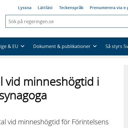
Lyssna
Lättläst
Teckenspråk
Prenumerera via e-
När
du
börjar
skriva
så
rige & EU
Dokument & publikationer
Så styrs S
framträder
en
lista
med
sökförslag
l vid minneshögtid i
 synagoga
tal vid minneshögtid för Förintelsens