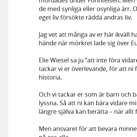
mördades under Förintelsen. Men 
de med synliga eller osynliga ärr.
eget liv försökte rädda andras liv.
Jag vet att många av er här ikväll h
hände när mörkret lade sig över E
Elie Wiesel sa ju ”att inte föra vida
tackar vi er överlevande, för att ni
historia.
Och vi tackar er som är barn och ba
lyssna. Så att ni kan bära vidare
längre själva kan berätta – när al
Men ansvaret för att bevara minnet 