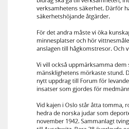
bidrag ska gå till verksamheten, int
verksamhetens säkerhet. Därför har
säkerhetshöjande åtgärder.
För det andra måste vi öka kunsk
minnesplatser och hör vittnesmålen
anslagen till hågkomstresor. Och 
Vi vill också uppmärksamma dem s
mänsklighetens mörkaste stund. D
nytt uppdrag till Forum för levande h
insatser som gjordes för medmännis
Vid kajen i Oslo står åtta tomma, r
hedra de norska judar som deport
november 1942. Sammanlagt tving