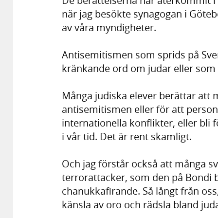
De berättelserna har återkommit 
när jag besökte synagogan i Götebo
av våra myndigheter.
Antisemitismen som sprids på Sver
kränkande ord om judar eller som 
Många judiska elever berättar att m
antisemitismen eller för att personl
internationella konflikter, eller bli
i vår tid. Det är rent skamligt.
Och jag förstår också att många sv
terrorattacker, som den på Bondi b
chanukkafirande. Så långt från oss
känsla av oro och rädsla bland judar