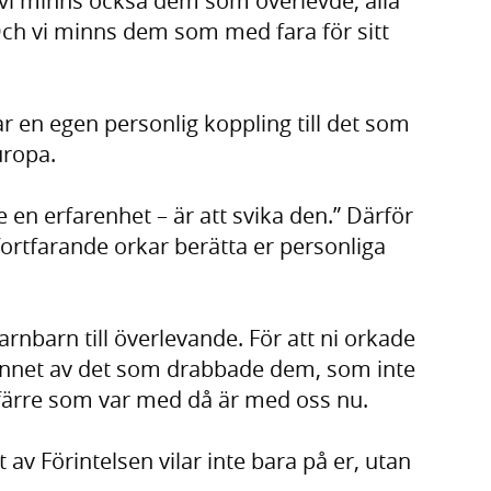
vi minns också dem som överlevde, alla
 Och vi minns dem som med fara för sitt
ar en egen personlig koppling till det som
uropa.
re en erfarenhet – är att svika den.” Därför
 fortfarande orkar berätta er personliga
rnbarn till överlevande. För att ni orkade
 minnet av det som drabbade dem, som inte
lt färre som var med då är med oss nu.
av Förintelsen vilar inte bara på er, utan