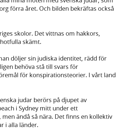
i alla mina möten med svenska judar, som
rg förra året. Och bilden bekräftas också
iges skolor. Det vittnas om hakkors,
hotfulla skämt.
an döljer sin judiska identitet, rädd för
igen behöva stå till svars för
 föremål för konspirationsteorier. I vårt land
enska judar berörs på djupet av
each i Sydney mitt under ett
, men ändå så nära. Det finns en kollektiv
 i alla länder.