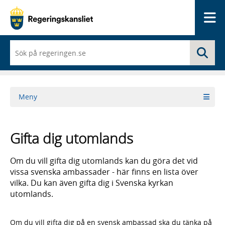
Me
När
Sö
du
börjar
skriva
så
framträder
Meny
en
lista
med
sökförslag
Gifta dig utomlands
Om du vill gifta dig utomlands kan du göra det vid
vissa svenska ambassader - här finns en lista över
vilka. Du kan även gifta dig i Svenska kyrkan
utomlands.
Om du vill gifta dig på en svensk ambassad ska du tänka på