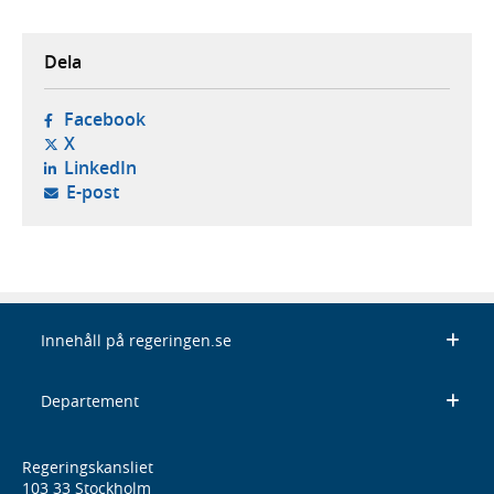
Dela
- öppnas i ny flik, extern webbplats,
Facebook
- öppnas i ny flik, extern webbplats,
X
- öppnas i ny flik, extern webbplats,
LinkedIn
- öppnar din e-postklient,
E-post
Innehåll på regeringen.se
Departement
Regeringskansliet
103 33 Stockholm