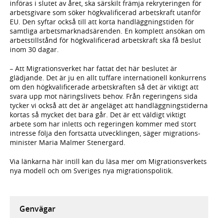
införas i slutet av året, ska särskilt främja rekryteringen för
arbets­givare som söker hög­kvalificerad arbets­kraft utanför
EU. Den syftar också till att korta handlägg­nings­tiden för
samtliga arbets­marknads­ärenden. En komplett ansökan om
arbets­tillstånd för hög­kvalificerad arbets­kraft ska få beslut
inom 30 dagar.
– Att Migrationsverket har fattat det här beslutet är
glädjande. Det är ju en allt tuffare inter­nationell konkurrens
om den hög­kvalifi­cerade arbets­kraften så det är viktigt att
svara upp mot närings­livets behov. Från regeringens sida
tycker vi också att det är ange­läget att handlägg­nings­tiderna
kortas så mycket det bara går. Det är ett väldigt viktigt
arbete som har inletts och regeringen kommer med stort
intresse följa den fortsatta utveck­lingen, säger migrations­
minister Maria Malmer Stenergard.
Via länkarna här intill kan du läsa mer om Migrations­verkets
nya modell och om Sveriges nya migrationspolitik.
Genvägar