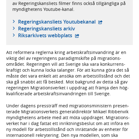
av Regeringskansliets filmer finns också tillgängliga på
myndighetens Youtube-kanal.
- extern webbplat
Regeringskansliets Youtubekanal
Regeringskansliets arkiv
- extern webbplats,
Riksarkivets webbplats
Att reformera reglerna kring arbets­krafts­invandring är en
viktig del av regeringens paradigm­skifte på migrations­
området. Regeringen vill att Sverige ska vara konkurrens­
kraftigt och kunna locka talanger. För att kunna göra det så
måste det vara enkelt att ansöka om arbets­tillstånd och det
ska gå snabbt att få besked. Mot bakgrund av detta så gav
regeringen Migrations­verket i uppdrag att främja den hög­
kvalifi­cerade arbets­krafts­invand­ringen till Sverige.
Under dagens pressträff med migrations­ministern presen­
terade Migrations­verkets general­direktör Mikael Ribbenvik
myndig­hetens arbete med att möta uppdraget. Migrations­
verket har i dag fattat ett inrikt­nings­beslut om att införa en
ny modell för arbets­tillstånd och inrättande av enheter för
inter­nationell rekrytering. Den nya modellen, som ska