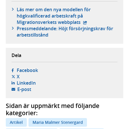
Läs mer om den nya modellen för
högkvalificerad arbetskraft på
- extern webbplats,
Migrationsverkets webbplats
Pressmeddelande: Höjt försörjnings­krav för
arbets­tillstånd
Dela
- öppnas i ny flik, extern webbplats,
Facebook
- öppnas i ny flik, extern webbplats,
X
- öppnas i ny flik, extern webbplats,
LinkedIn
- öppnar din e-postklient,
E-post
Sidan är uppmärkt med följande
kategorier:
Artikel
Maria Malmer Stenergard