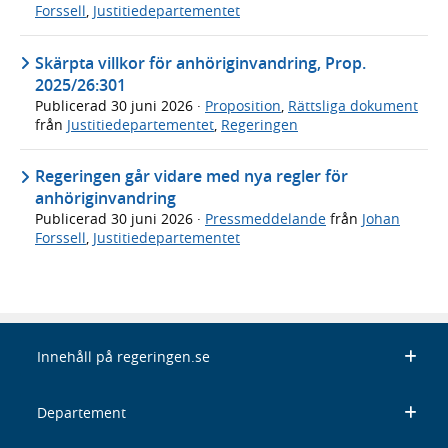
Forssell
,
Justitiedepartementet
Skärpta villkor för anhöriginvandring, Prop.
2025/26:301
Publicerad
30 juni 2026
·
Proposition
,
Rättsliga dokument
från
Justitiedepartementet
,
Regeringen
Regeringen går vidare med nya regler för
anhöriginvandring
Publicerad
30 juni 2026
·
Pressmeddelande
från
Johan
Forssell
,
Justitiedepartementet
Innehåll på regeringen.se
Departement