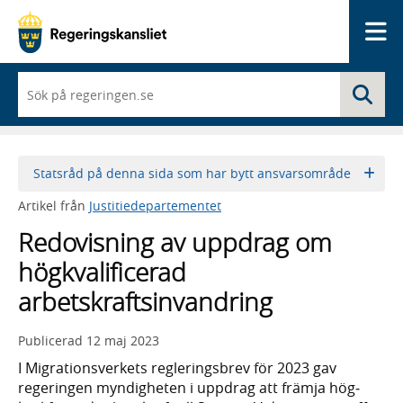
Me
När
Sö
du
börjar
skriva
så
framträder
Statsråd på denna sida som har bytt ansvarsområde
en
lista
Artikel från
Justitiedepartementet
med
sökförslag
Redovisning av uppdrag om
högkvalificerad
arbetskraftsinvandring
Publicerad
12 maj 2023
I Migrationsverkets reglerings­brev för 2023 gav
regeringen myndig­heten i uppdrag att främja hög­