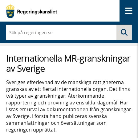
Me
När
Sö
du
börjar
skriva
så
Internationella MR-granskningar
framträder
en
av Sverige
lista
med
sökförslag
Sveriges efterlevnad av de mänskliga rättigheterna
granskas av ett flertal internationella organ. Det finns
två typer av granskningar: Återkommande
rapportering och prövning av enskilda klagomål. Här
listas ett urval av dokumentationen från granskningar
av Sverige. I första hand publiceras svenska
sammanfattningar och översättningar som
regeringen upprättat.