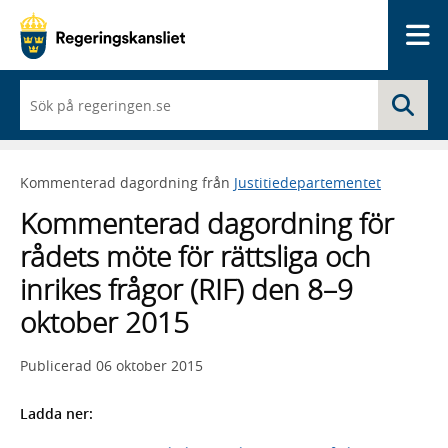
Me
När
Sö
du
börjar
skriva
så
Kommenterad dagordning från
Justitiedepartementet
framträder
en
Kommenterad dagordning för
lista
med
rådets möte för rättsliga och
sökförslag
inrikes frågor (RIF) den 8–9
oktober 2015
Publicerad
06 oktober 2015
Ladda ner: