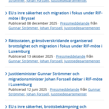
Strömmer
,
Johan Forssell
,
Justitiedepartementet
EU:s inre säkerhet och migration i fokus under RIF-
möte i Bryssel
Publicerad
08 december 2025
·
Pressmeddelande
från
Gunnar Strömmer
,
Johan Forssell
,
Justitiedepartementet
Rättsstaten, gränsöverskridande organiserad
brottslighet och migration i fokus under RIF-möte i
Luxemburg
Publicerad
13 oktober 2025
·
Pressmeddelande
från
Gunnar Strömmer
,
Johan Forssell
,
Justitiedepartementet
Justitieminister Gunnar Strömmer och
migrationsminister Johan Forssell deltar i RIF-möte
i Luxemburg
Publicerad
12 juni 2025
·
Pressmeddelande
från
Gunnar
Strömmer
,
Johan Forssell
,
Justitiedepartementet
EU:s inre säkerhet, brottsbekämpning och