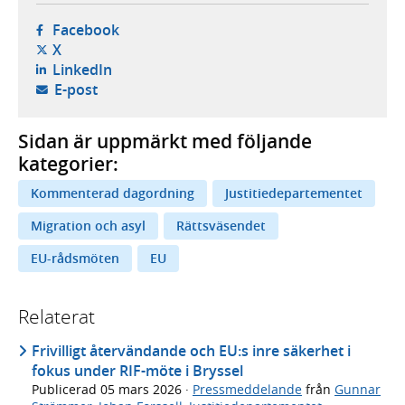
- öppnas i ny flik, extern webbplats,
Facebook
- öppnas i ny flik, extern webbplats,
X
- öppnas i ny flik, extern webbplats,
LinkedIn
- öppnar din e-postklient,
E-post
Sidan är uppmärkt med följande
kategorier:
Kommenterad dagordning
Justitiedepartementet
Migration och asyl
Rättsväsendet
EU-rådsmöten
EU
Relaterat
Frivilligt återvändande och EU:s inre säkerhet i
fokus under RIF-möte i Bryssel
Publicerad
05 mars 2026
·
Pressmeddelande
från
Gunnar