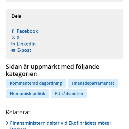
Dela
- öppnas i ny flik, extern webbplats,
Facebook
- öppnas i ny flik, extern webbplats,
X
- öppnas i ny flik, extern webbplats,
LinkedIn
- öppnar din e-postklient,
E-post
Sidan är uppmärkt med följande
kategorier:
Kommenterad dagordning
Finansdepartementet
Ekonomisk politik
EU-rådsmöten
Relaterat
Finansministern deltar vid Ekofinrådets möte i