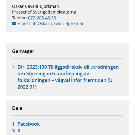
Oskar Cavalli-Björkman
Presschef Sverigedemokraterna
Telefon
072-208 43 33
e-post till Oskar Cavalli-Björkman
Genvägar
Dir. 2023:130 Tilläggsdirektiv till utredningen
om Styrning och uppföljning av
folkbildningen – vägval inför framtiden (U
2022:01)
Dela
- öppnas i ny flik, extern webbplats,
Facebook
- öppnas i ny flik, extern webbplats,
X