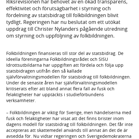
Riksrevisionen har behovet av en ökad transparens,
effektivitet och förutsägbarhet i styrning och
fördelning av statsbidrag till folkbildningen blivit
tydligt. Regeringen har nu beslutat om ett utökat
uppdrag till Christer Nylanders pågående utredning
om styrning och uppföljning av folkbildningen.
Folkbildningen finansieras till stor del av statsbidrag. De
ideella föreningarna Folkbildningsrådet och SISU
Idrottsutbildarna har uppgiften att fördela och följa upp
statsbidragen utifrån den så kallade
självförvaltningsmodellen för statsbidrag till folkbildningen.
Under de senaste åren har självförvaltningsmodellen
kritiserats efter att bland annat flera fall av fusk och
felaktigheter har upptäckts i studieförbundens
verksamheter.
– Folkbildningen är viktig för Sverige, men händelserna med
fusk och felaktigheter har visat att det finns brister inom
dagens modell för statsbidrag till folkbildningen. Det får inte
accepteras att skattemedel används till annat än det de är
avsedda för. Nu vidtar regeringen och Sverigedemokraterna