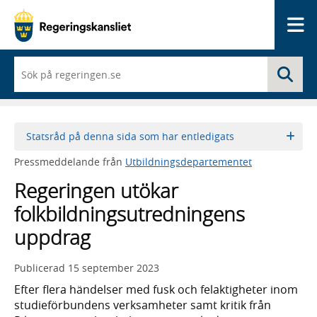
Me
När
Sö
du
börjar
skriva
så
framträder
Statsråd på denna sida som har entledigats
en
lista
Pressmeddelande från
Utbildningsdepartementet
med
sökförslag
Regeringen utökar
folkbildningsutredningens
uppdrag
Publicerad
15 september 2023
Efter flera händelser med fusk och felaktigheter inom
studieförbundens verksamheter samt kritik från