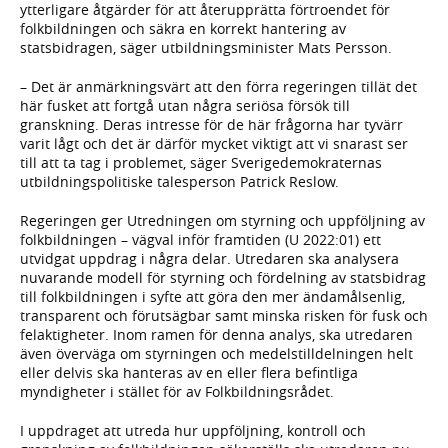
ytterligare åtgärder för att återupprätta förtroendet för
folkbildningen och säkra en korrekt hantering av
statsbidragen, säger utbildningsminister Mats Persson.
– Det är anmärkningsvärt att den förra regeringen tillät det
här fusket att fortgå utan några seriösa försök till
granskning. Deras intresse för de här frågorna har tyvärr
varit lågt och det är därför mycket viktigt att vi snarast ser
till att ta tag i problemet, säger Sverigedemokraternas
utbildningspolitiske talesperson Patrick Reslow.
Regeringen ger Utredningen om styrning och uppföljning av
folkbildningen – vägval inför framtiden (U 2022:01) ett
utvidgat uppdrag i några delar. Utredaren ska analysera
nuvarande modell för styrning och fördelning av statsbidrag
till folkbildningen i syfte att göra den mer ändamålsenlig,
transparent och förutsägbar samt minska risken för fusk och
felaktigheter. Inom ramen för denna analys, ska utredaren
även överväga om styrningen och medelstilldelningen helt
eller delvis ska hanteras av en eller flera befintliga
myndigheter i stället för av Folkbildningsrådet.
I uppdraget att utreda hur uppföljning, kontroll och