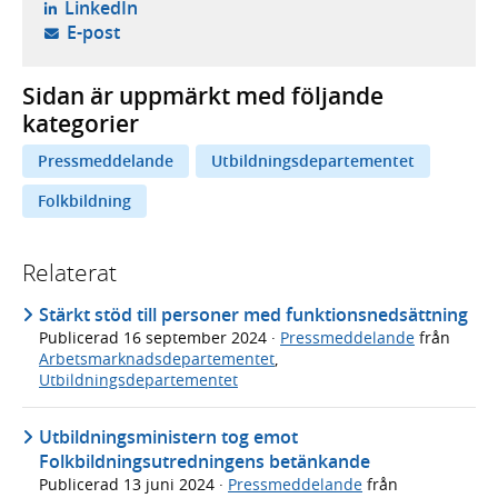
- öppnas i ny flik, extern webbplats,
LinkedIn
- öppnar din e-postklient,
E-post
Sidan är uppmärkt med följande
kategorier
Pressmeddelande
Utbildningsdepartementet
Folkbildning
Relaterat
Stärkt stöd till personer med funktionsnedsättning
Publicerad
16 september 2024
·
Pressmeddelande
från
Arbetsmarknadsdepartementet
,
Utbildningsdepartementet
Utbildningsministern tog emot
Folkbildningsutredningens betänkande
Publicerad
13 juni 2024
·
Pressmeddelande
från