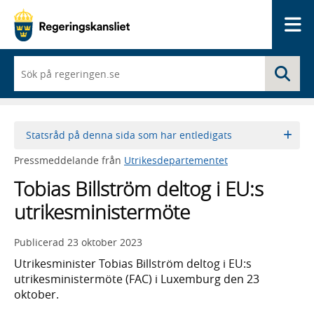
Me
När
Sö
du
börjar
skriva
så
framträder
Statsråd på denna sida som har entledigats
en
lista
Pressmeddelande från
Utrikesdepartementet
med
sökförslag
Tobias Billström deltog i EU:s
utrikesministermöte
Publicerad
23 oktober 2023
Utrikesminister Tobias Billström deltog i EU:s
utrikesministermöte (FAC) i Luxemburg den 23
oktober.