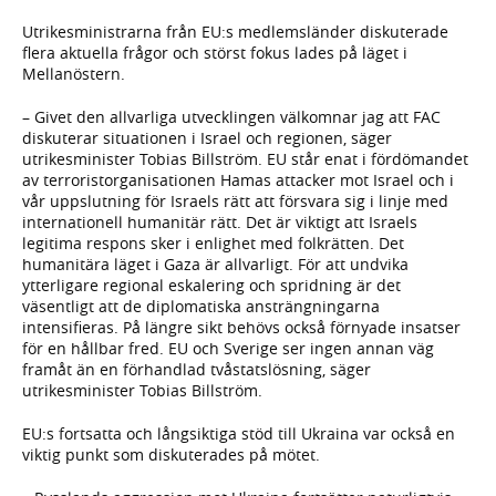
Utrikesministrarna från EU:s medlemsländer diskuterade
flera aktuella frågor och störst fokus lades på läget i
Mellanöstern.
– Givet den allvarliga utvecklingen välkomnar jag att FAC
diskuterar situationen i Israel och regionen, säger
utrikesminister Tobias Billström. EU står enat i fördömandet
av terroristorganisationen Hamas attacker mot Israel och i
vår uppslutning för Israels rätt att försvara sig i linje med
internationell humanitär rätt. Det är viktigt att Israels
legitima respons sker i enlighet med folkrätten. Det
humanitära läget i Gaza är allvarligt. För att undvika
ytterligare regional eskalering och spridning är det
väsentligt att de diplomatiska ansträngningarna
intensifieras. På längre sikt behövs också förnyade insatser
för en hållbar fred. EU och Sverige ser ingen annan väg
framåt än en förhandlad tvåstatslösning, säger
utrikesminister Tobias Billström.
EU:s fortsatta och långsiktiga stöd till Ukraina var också en
viktig punkt som diskuterades på mötet.