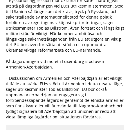
– Rysslands aggression mot Ukraina fortsätter naturligtvis
att stå på dagordningen vid EU:s utrikesministermöten. Stöd
till Ukraina så länge som det krävs, tryck på Ryssland, och
säkerställande av internationellt stöd för denna politik
förblir en av regeringens viktigaste prioriteringar, säger
utrikesminister Tobias Billström. Även fortsatt och långsiktigt
militärt stöd är viktigt. Här kommer ambitiösa och
långsiktiga säkerhetsåtaganden från EU att utgöra en viktig
del. EU bör även fortsätta att stödja och uppmuntra
Ukrainas viktiga reformarbete och EU-närmande.
På dagordningen vid mötet i Luxemburg stod även
Armenien-Azerbajdzjan.
– Diskussionen om Armenien och Azerbajdzjan är ett viktigt
tillfälle att stärka EU:s stöd till Armenien i detta utsatta läge,
säger utrikesminister Tobias Billström. EU bör också
uppmana Azerbajdzjan att engagera sig i
förtroendeskapande åtgärder gentemot de etniska armenier
som finns kvar eller vill återvända till Nagorno-Karabach och
tydligt signalera till Azerbajdzjan att unionen är redo att
vidta lämpliga åtgärder om situationen förvärras.