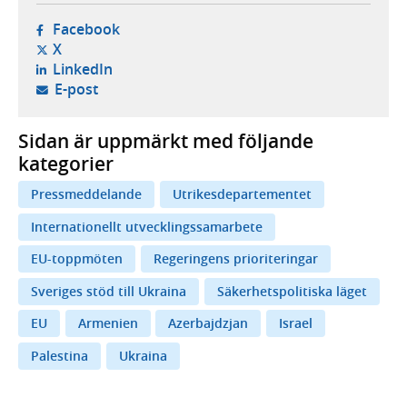
- öppnas i ny flik, extern webbplats,
Facebook
- öppnas i ny flik, extern webbplats,
X
- öppnas i ny flik, extern webbplats,
LinkedIn
- öppnar din e-postklient,
E-post
Sidan är uppmärkt med följande
kategorier
Pressmeddelande
Utrikesdepartementet
Internationellt utvecklingssamarbete
EU-toppmöten
Regeringens prioriteringar
Sveriges stöd till Ukraina
Säkerhetspolitiska läget
EU
Armenien
Azerbajdzjan
Israel
Palestina
Ukraina