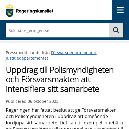
Me
När
Sö
du
börjar
skriva
så
Pressmeddelande från
Försvarsdepartementet
,
framträder
Justitiedepartementet
en
lista
Uppdrag till Polismyndigheten
med
sökförslag
och Försvarsmakten att
intensifiera sitt samarbete
Publicerad
06 oktober 2023
Regeringen har fattat beslut att ge Försvarsmakten
och Polismyndigheten i uppdrag att omgående
fördjupa sitt samarbete. Det kan till exempel innebära
att Försvarsmakten ställer personal och utrustning till