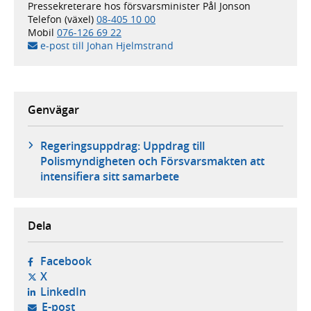
Pressekreterare hos försvarsminister Pål Jonson
Telefon (växel)
08-405 10 00
Mobil
076-126 69 22
e-post till Johan Hjelmstrand
Genvägar
Regeringsuppdrag: Uppdrag till
Polismyndigheten och Försvarsmakten att
intensifiera sitt samarbete
Dela
- öppnas i ny flik, extern webbplats,
Facebook
- öppnas i ny flik, extern webbplats,
X
- öppnas i ny flik, extern webbplats,
LinkedIn
- öppnar din e-postklient,
E-post