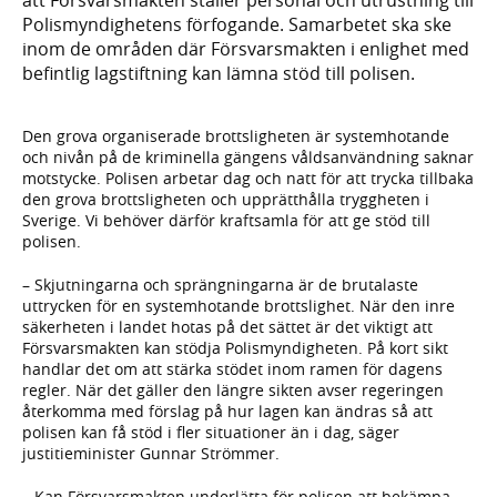
Polismyndighetens förfogande. Samarbetet ska ske
inom de områden där Försvarsmakten i enlighet med
befintlig lagstiftning kan lämna stöd till polisen.
Den grova organiserade brottsligheten är systemhotande
och nivån på de kriminella gängens våldsanvändning saknar
motstycke. Polisen arbetar dag och natt för att trycka tillbaka
den grova brottsligheten och upprätthålla tryggheten i
Sverige. Vi behöver därför kraftsamla för att ge stöd till
polisen.
– Skjutningarna och sprängningarna är de brutalaste
uttrycken för en systemhotande brottslighet. När den inre
säkerheten i landet hotas på det sättet är det viktigt att
Försvarsmakten kan stödja Polismyndigheten. På kort sikt
handlar det om att stärka stödet inom ramen för dagens
regler. När det gäller den längre sikten avser regeringen
återkomma med förslag på hur lagen kan ändras så att
polisen kan få stöd i fler situationer än i dag, säger
justitieminister Gunnar Strömmer.
– Kan Försvarsmakten underlätta för polisen att bekämpa