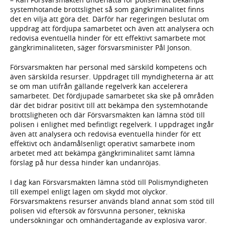
systemhotande brottslighet så som gängkriminalitet finns
det en vilja att göra det. Därför har regeringen beslutat om
uppdrag att fördjupa samarbetet och även att analysera och
redovisa eventuella hinder för ett effektivt samarbete mot
gängkriminaliteten, säger försvarsminister Pål Jonson.
Försvarsmakten har personal med särskild kompetens och
även särskilda resurser. Uppdraget till myndigheterna är att
se om man utifrån gällande regelverk kan accelerera
samarbetet. Det fördjupade samarbetet ska ske på områden
där det bidrar positivt till att bekämpa den systemhotande
brottsligheten och där Försvarsmakten kan lämna stöd till
polisen i enlighet med befintligt regelverk. I uppdraget ingår
även att analysera och redovisa eventuella hinder för ett
effektivt och ändamålsenligt operativt samarbete inom
arbetet med att bekämpa gängkriminalitet samt lämna
förslag på hur dessa hinder kan undanröjas.
I dag kan Försvarsmakten lämna stöd till Polismyndigheten
till exempel enligt lagen om skydd mot olyckor.
Försvarsmaktens resurser används bland annat som stöd till
polisen vid eftersök av försvunna personer, tekniska
undersökningar och omhändertagande av explosiva varor.