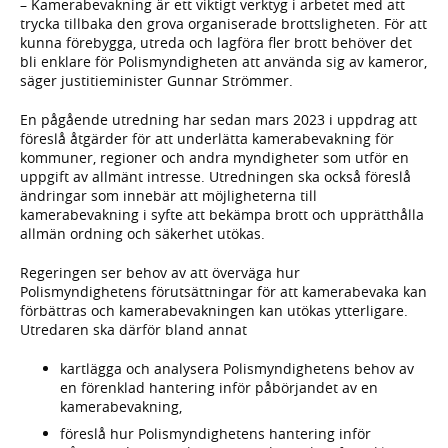
– Kamerabevakning är ett viktigt verktyg i arbetet med att
trycka tillbaka den grova organiserade brottsligheten. För att
kunna förebygga, utreda och lagföra fler brott behöver det
bli enklare för Polismyndigheten att använda sig av kameror,
säger justitieminister Gunnar Strömmer.
En pågående utredning har sedan mars 2023 i uppdrag att
föreslå åtgärder för att underlätta kamerabevakning för
kommuner, regioner och andra myndigheter som utför en
uppgift av allmänt intresse. Utredningen ska också föreslå
ändringar som innebär att möjligheterna till
kamerabevakning i syfte att bekämpa brott och upprätthålla
allmän ordning och säkerhet utökas.
Regeringen ser behov av att överväga hur
Polismyndighetens förutsättningar för att kamerabevaka kan
förbättras och kamerabevakningen kan utökas ytterligare.
Utredaren ska därför bland annat
kartlägga och analysera Polismyndighetens behov av
en förenklad hantering inför påbörjandet av en
kamerabevakning,
föreslå hur Polismyndighetens hantering inför