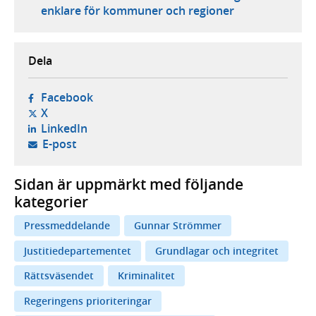
enklare för kommuner och regioner
Dela
- öppnas i ny flik, extern webbplats,
Facebook
- öppnas i ny flik, extern webbplats,
X
- öppnas i ny flik, extern webbplats,
LinkedIn
- öppnar din e-postklient,
E-post
Sidan är uppmärkt med följande
kategorier
Pressmeddelande
Gunnar Strömmer
Justitiedepartementet
Grundlagar och integritet
Rättsväsendet
Kriminalitet
Regeringens prioriteringar