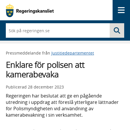
Me
När
Sö
du
börjar
skriva
så
Pressmeddelande från
Justitiedepartementet
framträder
en
Enklare för polisen att
lista
med
kamerabevaka
sökförslag
Publicerad
28 december 2023
Regeringen har beslutat att ge en pågående
utredning i uppdrag att föreslå ytterligare lättnader
för Polismyndigheten vid användning av
kamerabevakning i sin verksamhet.