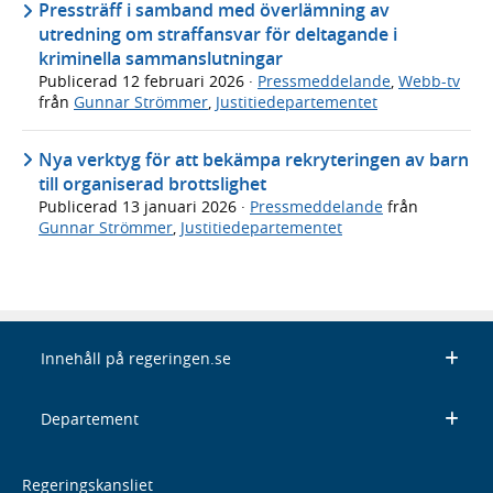
Pressträff i samband med överlämning av
utredning om straffansvar för deltagande i
kriminella sammanslutningar
Publicerad
12 februari 2026
·
Pressmeddelande
,
Webb-tv
från
Gunnar Strömmer
,
Justitiedepartementet
Nya verktyg för att bekämpa rekryteringen av barn
till organiserad brottslighet
Publicerad
13 januari 2026
·
Pressmeddelande
från
Gunnar Strömmer
,
Justitiedepartementet
Innehåll på regeringen.se
Departement
Regeringskansliet