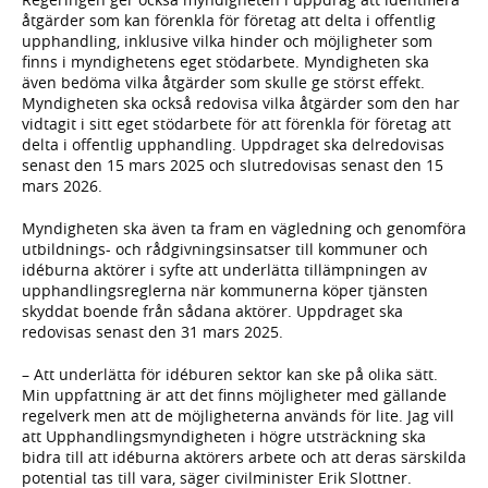
åtgärder som kan förenkla för företag att delta i offentlig
upphandling, inklusive vilka hinder och möjligheter som
finns i myndighetens eget stödarbete. Myndigheten ska
även bedöma vilka åtgärder som skulle ge störst effekt.
Myndigheten ska också redovisa vilka åtgärder som den har
vidtagit i sitt eget stödarbete för att förenkla för företag att
delta i offentlig upphandling. Uppdraget ska delredovisas
senast den 15 mars 2025 och slutredovisas senast den 15
mars 2026.
Myndigheten ska även ta fram en vägledning och genomföra
utbildnings- och rådgivningsinsatser till kommuner och
idéburna aktörer i syfte att underlätta tillämpningen av
upphandlingsreglerna när kommunerna köper tjänsten
skyddat boende från sådana aktörer. Uppdraget ska
redovisas senast den 31 mars 2025.
– Att underlätta för idéburen sektor kan ske på olika sätt.
Min uppfattning är att det finns möjligheter med gällande
regelverk men att de möjligheterna används för lite. Jag vill
att Upphandlingsmyndigheten i högre utsträckning ska
bidra till att idéburna aktörers arbete och att deras särskilda
potential tas till vara, säger civilminister Erik Slottner.