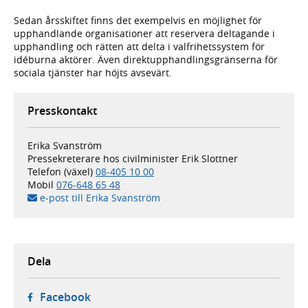
Sedan årsskiftet finns det exempelvis en möjlighet för
upphandlande organisationer att reservera deltagande i
upphandling och rätten att delta i valfrihetssystem för
idéburna aktörer. Även direktupp­handlings­gränserna för
sociala tjänster har höjts avsevärt.
Presskontakt
Erika Svanström
Pressekreterare hos civilminister Erik Slottner
Telefon (växel)
08-405 10 00
Mobil
076-648 65 48
e-post till Erika Svanström
Dela
- öppnas i ny flik, extern webbplats,
Facebook