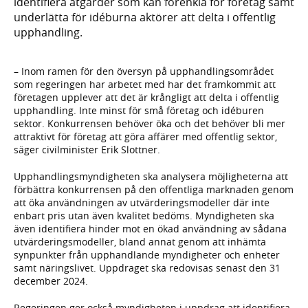
identifiera åtgärder som kan förenkla för företag samt
underlätta för idéburna aktörer att delta i offentlig
upphandling.
– Inom ramen för den översyn på upphandlingsområdet
som regeringen har arbetet med har det framkommit att
företagen upplever att det är krångligt att delta i offentlig
upphandling. Inte minst för små företag och idéburen
sektor. Konkurrensen behöver öka och det behöver bli mer
attraktivt för företag att göra affärer med offentlig sektor,
säger civilminister Erik Slottner.
Upphandlingsmyndigheten ska analysera möjligheterna att
förbättra konkurrensen på den offentliga marknaden genom
att öka användningen av utvärderingsmodeller där inte
enbart pris utan även kvalitet bedöms. Myndigheten ska
även identifiera hinder mot en ökad användning av sådana
utvärderingsmodeller, bland annat genom att inhämta
synpunkter från upphandlande myndigheter och enheter
samt näringslivet. Uppdraget ska redovisas senast den 31
december 2024.
Regeringen ger också myndigheten i uppdrag att identifiera