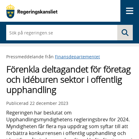
Me
När
Sö
du
börjar
skriva
så
Pressmeddelande från
Finansdepartementet
framträder
en
Förenkla deltagandet för företag
lista
med
och idéburen sektor i offentlig
sökförslag
upphandling
Publicerad
22 december 2023
Regeringen har beslutat om
Upphandlingsmyndighetens regleringsbrev för 2024.
Myndigheten får flera nya uppdrag som syftar till att
förbättra konkurrensen i offentlig upphandling och