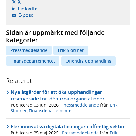
- öppnas i ny flik, extern webbplats,
X
- öppnas i ny flik, extern webbplats,
LinkedIn
- öppnar din e-postklient,
E-post
Sidan är uppmärkt med följande
kategorier
Pressmeddelande
Erik Slottner
Finansdepartementet
Offentlig upphandling
Relaterat
Nya åtgärder för att öka upphandlingar
reserverade för idéburna organisationer
Publicerad
03 juni 2026
·
Pressmeddelande
från
Erik
Slottner
,
Finansdepartementet
Fler innovativa digitala lösningar i offentlig sektor
Publicerad
25 maj 2026
·
Pressmeddelande
från
Erik