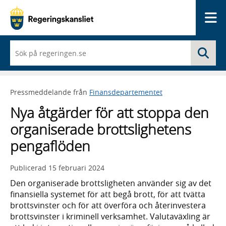
Me
När
Sö
du
börjar
skriva
så
Pressmeddelande från
Finansdepartementet
framträder
en
Nya åtgärder för att stoppa den
lista
med
organiserade brottslighetens
sökförslag
pengaflöden
Publicerad
15 februari 2024
Den organiserade brottsligheten använder sig av det
finansiella systemet för att begå brott, för att tvätta
brottsvinster och för att överföra och återinvestera
brottsvinster i kriminell verksamhet. Valutaväxling är