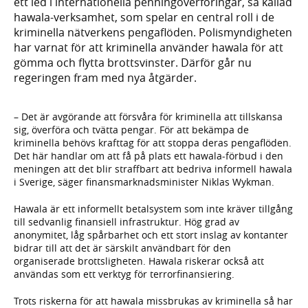
ett led i internationella penningöverföringar, så kallad
hawala-verksamhet, som spelar en central roll i de
kriminella nätverkens pengaflöden. Polismyndigheten
har varnat för att kriminella använder hawala för att
gömma och flytta brottsvinster. Därför går nu
regeringen fram med nya åtgärder.
– Det är avgörande att försvåra för kriminella att tillskansa
sig, överföra och tvätta pengar. För att bekämpa de
kriminella behövs krafttag för att stoppa deras pengaflöden.
Det här handlar om att få på plats ett hawala-förbud i den
meningen att det blir straffbart att bedriva informell hawala
i Sverige, säger finansmarknadsminister Niklas Wykman.
Hawala är ett informellt betalsystem som inte kräver tillgång
till sedvanlig finansiell infrastruktur. Hög grad av
anonymitet, låg spårbarhet och ett stort inslag av kontanter
bidrar till att det är särskilt användbart för den
organiserade brottsligheten. Hawala riskerar också att
användas som ett verktyg för terrorfinansiering.
Trots riskerna för att hawala missbrukas av kriminella så har