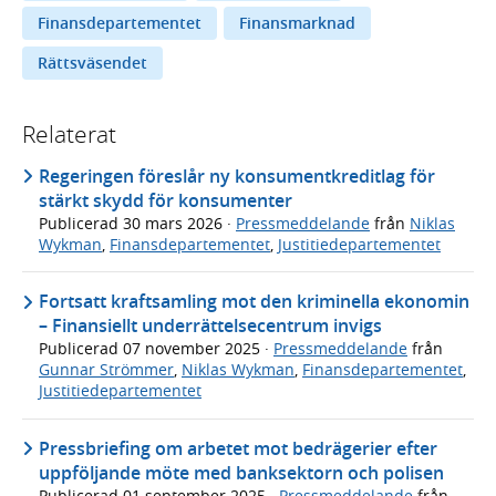
Finansdepartementet
Finansmarknad
Rättsväsendet
Relaterat
Regeringen föreslår ny konsumentkreditlag för
stärkt skydd för konsumenter
Publicerad
30 mars 2026
·
Pressmeddelande
från
Niklas
Wykman
,
Finansdepartementet
,
Justitiedepartementet
Fortsatt kraftsamling mot den kriminella ekonomin
– Finansiellt underrättelsecentrum invigs
Publicerad
07 november 2025
·
Pressmeddelande
från
Gunnar Strömmer
,
Niklas Wykman
,
Finansdepartementet
,
Justitiedepartementet
Pressbriefing om arbetet mot bedrägerier efter
uppföljande möte med banksektorn och polisen
Publicerad
01 september 2025
·
Pressmeddelande
från