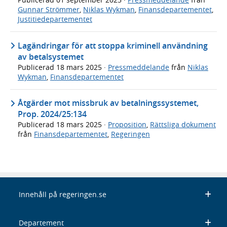
Gunnar Strömmer
,
Niklas Wykman
,
Finansdepartementet
,
Justitiedepartementet
Lagändringar för att stoppa kriminell användning
av betalsystemet
Publicerad
18 mars 2025
·
Pressmeddelande
från
Niklas
Wykman
,
Finansdepartementet
Åtgärder mot missbruk av betalningssystemet,
Prop. 2024/25:134
Publicerad
18 mars 2025
·
Proposition
,
Rättsliga dokument
från
Finansdepartementet
,
Regeringen
Innehåll på regeringen.se
Departement