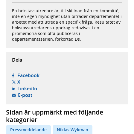
En bokstavsutredare är, till skillnad från en kommitté,
inte en egen myndighet utan biträder departementet i
arbetet med att utreda en specifik fråga. Resultatet av
bokstavsutredarens uppdrag redovisas i en
promemoria som ofta publiceras i
departementsserien, förkortad Ds.
Dela
- öppnas i ny flik, extern webbplats,
Facebook
- öppnas i ny flik, extern webbplats,
X
- öppnas i ny flik, extern webbplats,
LinkedIn
- öppnar din e-postklient,
E-post
Sidan är uppmärkt med följande
kategorier
Pressmeddelande
Niklas Wykman