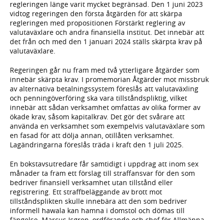
regleringen länge varit mycket begränsad. Den 1 juni 2023
vidtog regeringen den första åtgärden för att skärpa
regleringen med propositionen Förstärkt reglering av
valutaväxlare och andra finansiella institut. Det innebär att
det från och med den 1 januari 2024 ställs skärpta krav på
valutaväxlare.
Regeringen går nu fram med två ytterligare åtgärder som
innebär skärpta krav. I promemorian Åtgärder mot missbruk
av alternativa betalningssystem före­slås att valutaväxling
och penningöverföring ska vara tillståndspliktig, vilket
innebär att sådan verksamhet omfattas av olika former av
ökade krav, såsom kapitalkrav. Det gör det svårare att
använda en verksamhet som exempelvis valutaväxlare som
en fasad för att dölja annan, otillåten verksamhet.
Lagändringarna föreslås träda i kraft den 1 juli 2025.
En bokstavsutredare får samtidigt i uppdrag att inom sex
månader ta fram ett förslag till straffansvar för den som
bedriver finansiell verksamhet utan tillstånd eller
registrering. Ett straffbeläggande av brott mot
tillståndsplikten skulle innebära att den som bedriver
informell hawala kan hamna i domstol och dömas till
fängelse. Marcus Isgren, ordförande och chef för Allmänna