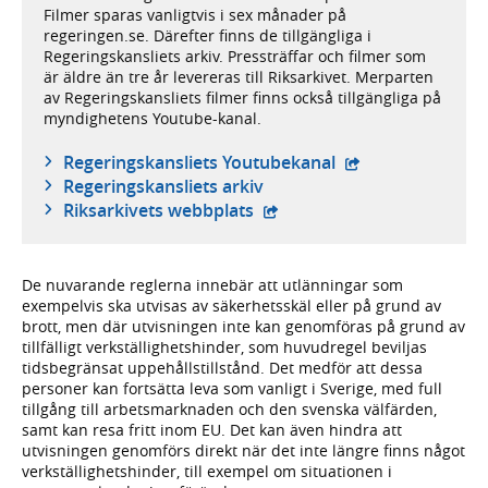
Filmer sparas vanligtvis i sex månader på
regeringen.se. Därefter finns de tillgängliga i
Regeringskansliets arkiv. Pressträffar och filmer som
är äldre än tre år levereras till Riksarkivet. Merparten
av Regeringskansliets filmer finns också tillgängliga på
myndighetens Youtube-kanal.
- extern webbplat
Regeringskansliets Youtubekanal
Regeringskansliets arkiv
- extern webbplats,
Riksarkivets webbplats
De nuvarande reglerna innebär att utlänningar som
exempelvis ska utvisas av säkerhetsskäl eller på grund av
brott, men där utvisningen inte kan genomföras på grund av
tillfälligt verkställighetshinder, som huvudregel beviljas
tidsbegränsat uppehållstillstånd. Det medför att dessa
personer kan fortsätta leva som vanligt i Sverige, med full
tillgång till arbetsmarknaden och den svenska välfärden,
samt kan resa fritt inom EU. Det kan även hindra att
utvisningen genomförs direkt när det inte längre finns något
verkställighetshinder, till exempel om situationen i