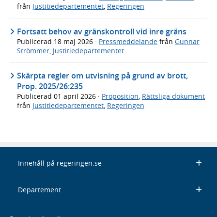
från
Justitiedepartementet
,
Regeringen
Fortsatt behov av gränskontroll vid inre gräns
Publicerad
18 maj 2026
·
Pressmeddelande
från
Gunnar
Strömmer
,
Justitiedepartementet
Skärpta regler om utvisning på grund av brott,
Prop. 2025/26:235
Publicerad
01 april 2026
·
Proposition
,
Rättsliga dokument
från
Justitiedepartementet
,
Regeringen
Innehåll på regeringen.se
Departement