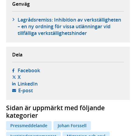
Genväg
Lagrådsremiss: Inhibition av verkställigheten
– en ny ordning för vissa utlänningar vid
tillfälliga verkställighetshinder
Dela
- öppnas i ny flik, extern webbplats,
Facebook
- öppnas i ny flik, extern webbplats,
X
- öppnas i ny flik, extern webbplats,
LinkedIn
- öppnar din e-postklient,
E-post
Sidan är uppmärkt med följande
kategorier
Pressmeddelande
Johan Forssell