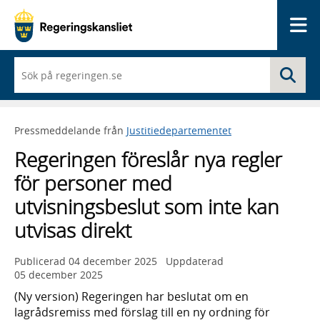
Me
När
Sö
du
börjar
skriva
så
Pressmeddelande från
Justitiedepartementet
framträder
en
Regeringen föreslår nya regler
lista
med
för personer med
sökförslag
utvisningsbeslut som inte kan
utvisas direkt
Publicerad
04 december 2025
Uppdaterad
05 december 2025
(Ny version) Regeringen har beslutat om en
lagrådsremiss med förslag till en ny ordning för