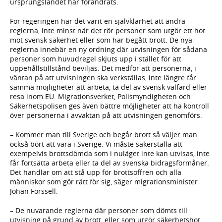
ursprungslandet har förändrats.
För regeringen har det varit en självklarhet att ändra
reglerna, inte minst när det rör personer som utgör ett hot
mot svensk säkerhet eller som har begått brott. De nya
reglerna innebär en ny ordning där utvisningen för sådana
personer som huvudregel skjuts upp i stället för att
uppehållstillstånd beviljas. Det medför att personerna, i
väntan på att utvisningen ska verkställas, inte längre får
samma möjligheter att arbeta, ta del av svensk välfärd eller
resa inom EU. Migrationsverket, Polismyndigheten och
Säkerhetspolisen ges även bättre möjligheter att ha kontroll
över personerna i avvaktan på att utvisningen genomförs.
– Kommer man till Sverige och begår brott så väljer man
också bort att vara i Sverige. Vi måste säkerställa att
exempelvis brottsdömda som i nuläget inte kan utvisas, inte
får fortsätta arbeta eller ta del av svenska bidragsförmåner.
Det handlar om att stå upp för brottsoffren och alla
människor som gör rätt för sig, säger migrationsminister
Johan Forssell.
– De nuvarande reglerna där personer som dömts till
utvisning på grund av brott, eller som utgör säkerhetshot,