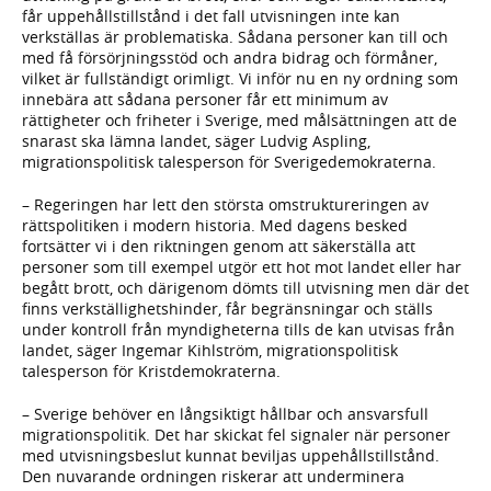
får uppehållstillstånd i det fall utvisningen inte kan
verkställas är problematiska. Sådana personer kan till och
med få försörjningsstöd och andra bidrag och förmåner,
vilket är fullständigt orimligt. Vi inför nu en ny ordning som
innebära att sådana personer får ett minimum av
rättigheter och friheter i Sverige, med målsättningen att de
snarast ska lämna landet, säger Ludvig Aspling,
migrationspolitisk talesperson för Sverigedemokraterna.
– Regeringen har lett den största omstruktureringen av
rättspolitiken i modern historia. Med dagens besked
fortsätter vi i den riktningen genom att säkerställa att
personer som till exempel utgör ett hot mot landet eller har
begått brott, och därigenom dömts till utvisning men där det
finns verkställighetshinder, får begränsningar och ställs
under kontroll från myndigheterna tills de kan utvisas från
landet, säger Ingemar Kihlström, migrationspolitisk
talesperson för Kristdemokraterna.
– Sverige behöver en långsiktigt hållbar och ansvarsfull
migrationspolitik. Det har skickat fel signaler när personer
med utvisningsbeslut kunnat beviljas uppehållstillstånd.
Den nuvarande ordningen riskerar att underminera