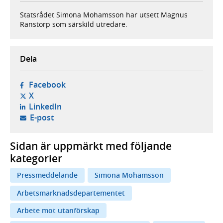
Statsrådet Simona Mohamsson har utsett Magnus
Ranstorp som särskild utredare.
Dela
- öppnas i ny flik, extern webbplats,
Facebook
- öppnas i ny flik, extern webbplats,
X
- öppnas i ny flik, extern webbplats,
LinkedIn
- öppnar din e-postklient,
E-post
Sidan är uppmärkt med följande
kategorier
Pressmeddelande
Simona Mohamsson
Arbetsmarknadsdepartementet
Arbete mot utanförskap