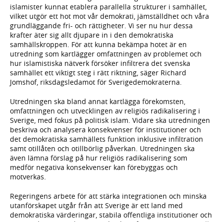
islamister kunnat etablera parallella strukturer i samhället,
vilket utgör ett hot mot vår demokrati, jämställdhet och våra
grundläggande fri- och rättigheter. Vi ser nu hur dessa
krafter äter sig allt djupare in i den demokratiska
samhällskroppen. För att kunna bekämpa hotet är en
utredning som kartlägger omfattningen av problemet och
hur islamistiska nätverk försöker infiltrera det svenska
samhället ett viktigt steg i rätt riktning, säger Richard
Jomshof, riksdagsledamot för Sverigedemokraterna.
Utredningen ska bland annat kartlägga förekomsten,
omfattningen och utvecklingen av religiös radikalisering i
Sverige, med fokus på politisk islam. Vidare ska utredningen
beskriva och analysera konsekvenser för institutioner och
det demokratiska samhällets funktion inklusive infiltration
samt otillåten och otillbörlig påverkan. Utredningen ska
även lämna förslag på hur religiös radikalisering som
medför negativa konsekvenser kan förebyggas och
motverkas.
Regeringens arbete för att stärka integrationen och minska
utanförskapet utgår från att Sverige är ett land med
demokratiska värderingar, stabila offentliga institutioner och