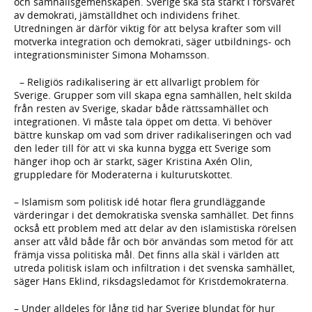
och samhällsgemenskapen. Sverige ska stå starkt i försvaret
av demokrati, jämställdhet och individens frihet.
Utredningen är därför viktig för att belysa krafter som vill
motverka integration och demokrati, säger utbildnings- och
integrationsminister Simona Mohamsson.
– Religiös radikalisering är ett allvarligt problem för
Sverige. Grupper som vill skapa egna samhällen, helt skilda
från resten av Sverige, skadar både rättssamhället och
integrationen. Vi måste tala öppet om detta. Vi behöver
bättre kunskap om vad som driver radikaliseringen och vad
den leder till för att vi ska kunna bygga ett Sverige som
hänger ihop och är starkt, säger Kristina Axén Olin,
gruppledare för Moderaterna i kulturutskottet.
– Islamism som politisk idé hotar flera grundläggande
värderingar i det demokratiska svenska samhället. Det finns
också ett problem med att delar av den islamistiska rörelsen
anser att våld både får och bör användas som metod för att
främja vissa politiska mål. Det finns alla skäl i världen att
utreda politisk islam och infiltration i det svenska samhället,
säger Hans Eklind, riksdagsledamot för Kristdemokraterna.
– Under alldeles för lång tid har Sverige blundat för hur