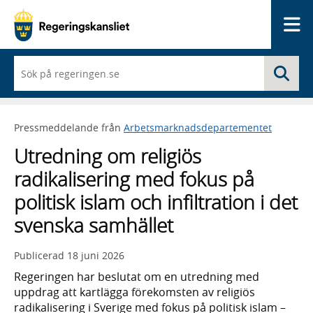
Me
När
Sö
du
börjar
skriva
så
Pressmeddelande från
Arbetsmarknadsdepartementet
framträder
en
Utredning om religiös
lista
med
radikalisering med fokus på
sökförslag
politisk islam och infiltration i det
svenska samhället
Publicerad
18 juni 2026
Regeringen har beslutat om en utredning med
uppdrag att kartlägga förekomsten av religiös
radikalisering i Sverige med fokus på politisk islam –