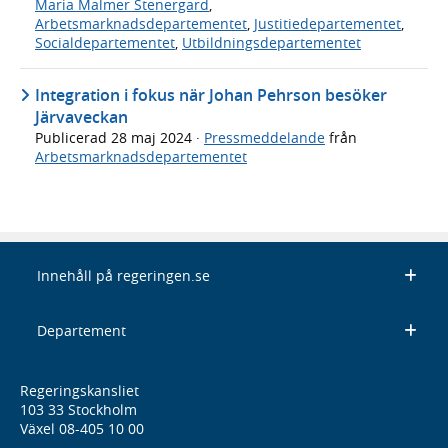
Maria Malmer Stenergard
,
Arbetsmarknadsdepartementet
,
Justitiedepartementet
,
Socialdepartementet
,
Utbildningsdepartementet
Integration i fokus när Johan Pehrson besöker
Järvaveckan
Publicerad
28 maj 2024
·
Pressmeddelande
från
Arbetsmarknadsdepartementet
Innehåll på regeringen.se
Departement
Regeringskansliet
103 33 Stockholm
Växel 08-405 10 00