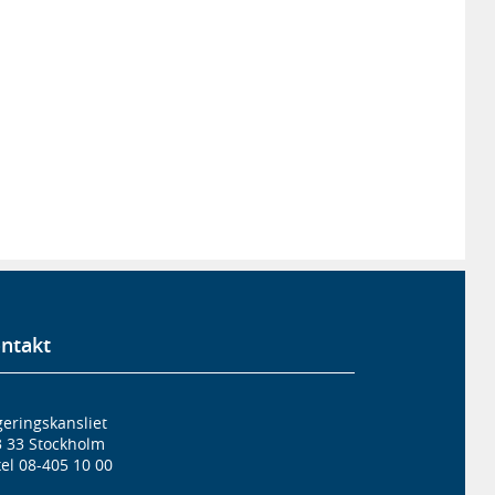
ntakt
eringskansliet
3 33 Stockholm
el 08-405 10 00