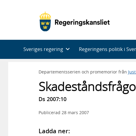
Huvudnavigering
Sveriges regering
Regeringens politik i Sve
Departementsserien och promemorior från
Jus
Skadeståndsfrågor
Ds 2007:10
Publicerad
28 mars 2007
Ladda ner: