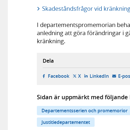
Skadeståndsfrågor vid kränkning,
I departementspromemorian behan
anledning att göra förändringar i g
kränkning.
Dela
- öppnas i ny flik, extern w
- öppnas i ny flik, ext
- öppnas i
Facebook
X
LinkedIn
E-pos
Sidan är uppmärkt med följande 
Departementsserien och promemorior
Justitiedepartementet