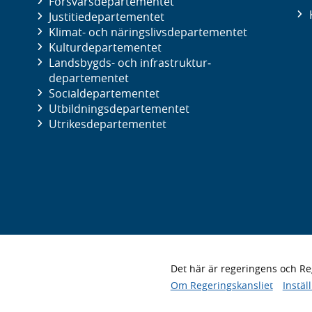
Försvars­departementet
Justitie­departementet
Klimat- och näringslivs­departementet
Kultur­departementet
Landsbygds- och infrastruktur­
departementet
Social­departementet
Utbildnings­departementet
Utrikes­departementet
Det här är regeringens och 
Om Regeringskansliet
Instäl