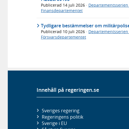
Publicerad
14 juli 2026
·
Departementsserien
Finansdepartementet
Tydligare bestämmelser om militärpolis
Publicerad
10 juli 2026
·
Departementsserien
Försvarsdepartementet
Innehåll på regeringen.se
Sveriges regering
Regeringens politik
Sverige i EU