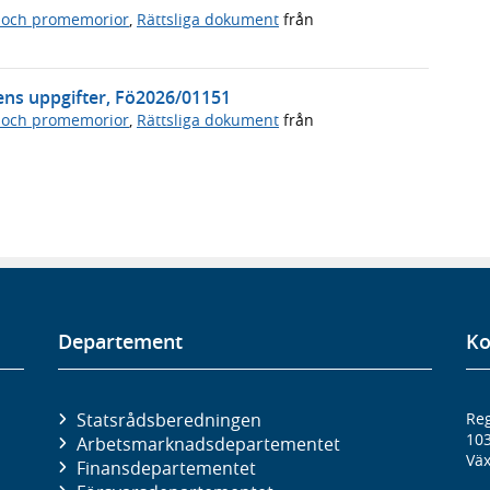
 och promemorior
,
Rättsliga dokument
från
ens uppgifter, Fö2026/01151
 och promemorior
,
Rättsliga dokument
från
Departement
Ko
Statsrådsberedningen
Reg
10
Arbetsmarknads­departementet
Väx
Finans­departementet