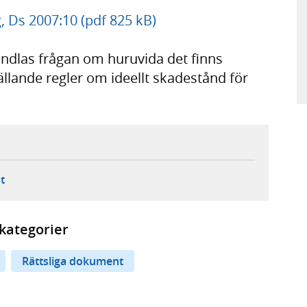
 Ds 2007:10 (pdf 825 kB)
dlas frågan om huruvida det finns
ällande regler om ideellt skadestånd för
ebbplats,
ern webbplats,
 ny flik, extern webbplats,
- öppnar din e-postklient,
t
kategorier
Rättsliga dokument