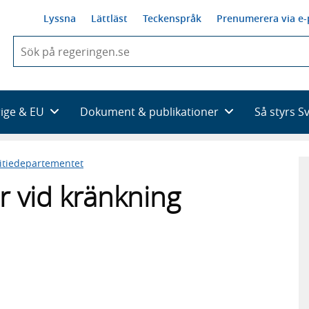
Lyssna
Lättläst
Teckenspråk
Prenumerera via e-
När
du
börjar
skriva
så
rige & EU
Dokument & publikationer
Så styrs S
framträder
en
lista
titiedepartementet
med
sökförslag
 vid kränkning