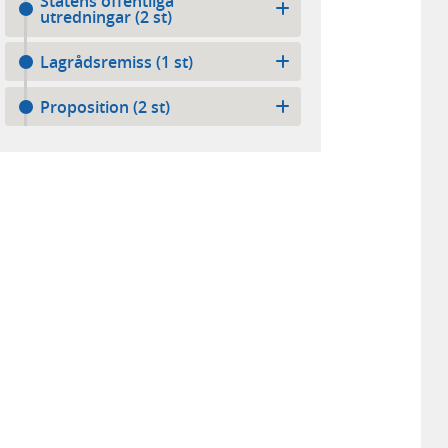
Statens offentliga
utredningar (2 st)
Lagrådsremiss (1 st)
Proposition (2 st)