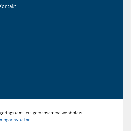
Kontakt
Regeringskansliets gemensamma webbplats.
lningar av kakor