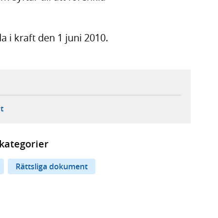
 i kraft den 1 juni 2010.
ebbplats,
ern webbplats,
 ny flik, extern webbplats,
- öppnar din e-postklient,
t
kategorier
Rättsliga dokument