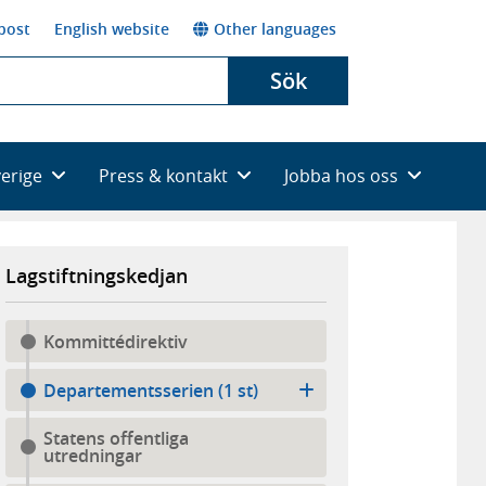
post
English website
Other languages
Sök
verige
Press & kontakt
Jobba hos oss
Lagstiftningskedjan
Kommittédirektiv
Departementsserien (1 st)
Statens offentliga
utredningar