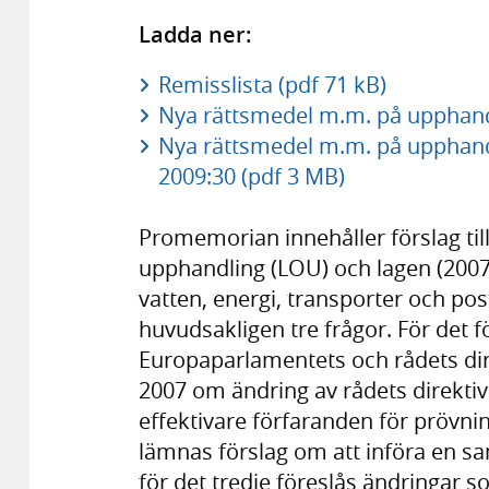
Ladda ner:
Remisslista (pdf 71 kB)
Nya rättsmedel m.m. på upphand
Nya rättsmedel m.m. på upphand
2009:30 (pdf 3 MB)
Promemorian innehåller förslag till
upphandling (LOU) och lagen (20
vatten, energi, transporter och pos
huvudsakligen tre frågor. För det fö
Europaparlamentets och rådets di
2007 om ändring av rådets direkti
effektivare förfaranden för prövnin
lämnas förslag om att införa en s
för det tredje föreslås ändringar so