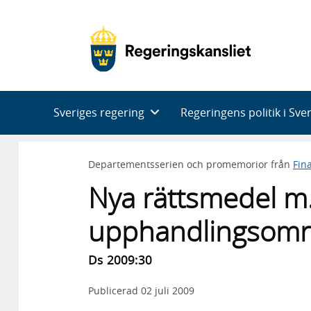
Huvudnavigering
Sveriges regering
Regeringens politik i Sve
Departementsserien och promemorior från
Fin
Nya rättsmedel m
upphandlingsomr
Ds 2009:30
Publicerad
02 juli 2009