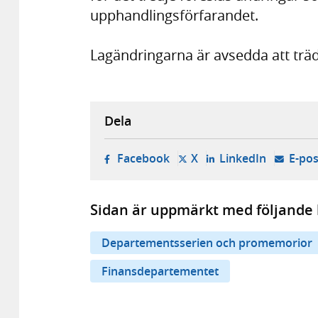
upphandlingsförfarandet.
Lagändringarna är avsedda att träda
Dela
- öppnas i ny flik, extern w
- öppnas i ny flik, ext
- öppnas i
Facebook
X
LinkedIn
E-pos
Sidan är uppmärkt med följande 
Departementsserien och promemorior
Finansdepartementet