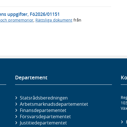
ens uppgifter, Fö2026/01151
 och promemorior
,
Rättsliga dokument
från
Departement
Ko
Statsrådsberedningen
Reg
10
Arbetsmarknads­departementet
Väx
Finans­departementet
Försvars­departementet
Justitie­departementet