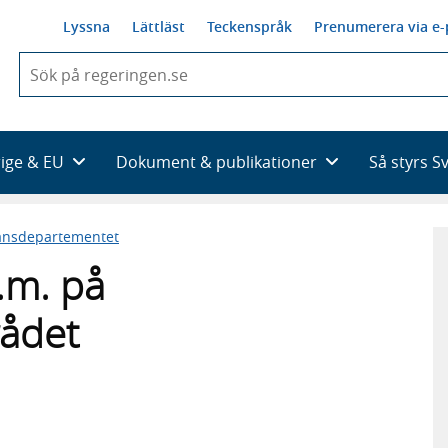
Lyssna
Lättläst
Teckenspråk
Prenumerera via e-
När
du
börjar
skriva
så
rige & EU
Dokument & publikationer
Så styrs S
framträder
en
lista
ansdepartementet
med
sökförslag
.m. på
ådet