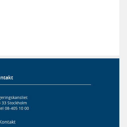
ntakt
eringskansliet
3 33 Stockholm
el 08-405 10 00
Kontakt