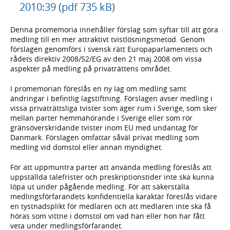
2010:39 (pdf 735 kB)
Denna promemoria innehåller förslag som syftar till att göra
medling till en mer attraktivt tvistlösningsmetod. Genom
förslagen genomförs i svensk rätt Europaparlamentets och
rådets direktiv 2008/52/EG av den 21 maj 2008 om vissa
aspekter på medling på privaträttens området.
I promemorian föreslås en ny lag om medling samt
ändringar i befintlig lagstiftning. Förslagen avser medling i
vissa privaträttsliga tvister som äger rum i Sverige, som sker
mellan parter hemmahörande i Sverige eller som rör
gränsöverskridande tvister inom EU med undantag för
Danmark. Förslagen omfattar såväl privat medling som
medling vid domstol eller annan myndighet.
För att uppmuntra parter att använda medling föreslås att
uppställda talefrister och preskriptionstider inte ska kunna
löpa ut under pågående medling. För att säkerställa
medlingsförfarandets konfidentiella karaktär föreslås vidare
en tystnadsplikt för medlaren och att medlaren inte ska få
höras som vittne i domstol om vad han eller hon har fått
veta under medlingsförfarandet.