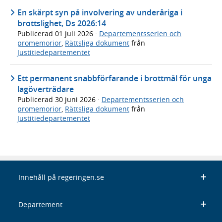
En skärpt syn på involvering av underåriga i
brottslighet, Ds 2026:14
Publicerad
01 juli 2026
·
Departementsserien och
promemorior
,
Rättsliga dokument
från
Justitiedepartementet
Ett permanent snabbförfarande i brottmål för unga
lagöverträdare
Publicerad
30 juni 2026
·
Departementsserien och
promemorior
,
Rättsliga dokument
från
Justitiedepartementet
Innehåll på regeringen.se
Departement