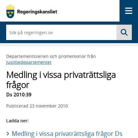
Me
När
Sö
du
börjar
skriva
så
Departementsserien och promemorior från
framträder
Justitiedepartementet
en
lista
Medling i vissa privaträttsliga
med
sökförslag
frågor
Ds 2010:39
Publicerad
23 november 2010
Ladda ner:
Medling i vissa privaträttsliga frågor Ds