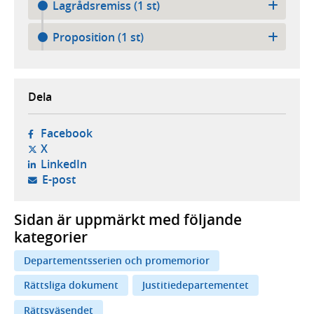
Lagrådsremiss (1 st)
Proposition (1 st)
Dela
- öppnas i ny flik, extern webbplats,
Facebook
- öppnas i ny flik, extern webbplats,
X
- öppnas i ny flik, extern webbplats,
LinkedIn
- öppnar din e-postklient,
E-post
Sidan är uppmärkt med följande
kategorier
Departementsserien och promemorior
Rättsliga dokument
Justitiedepartementet
Rättsväsendet