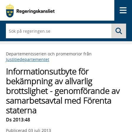
Me
När
Sö
du
börjar
skriva
så
Departementsserien och promemorior från
framträder
Justitiedepartementet
en
lista
Informationsutbyte för
med
sökförslag
bekämpning av allvarlig
brottslighet - genomförande av
samarbetsavtal med Förenta
staterna
Ds 2013:48
Publicerad
03 juli 2013