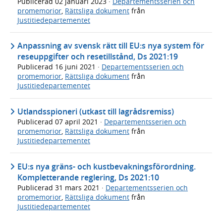
Publicerad
02 januari 2023
·
Departementsserien och
promemorior
,
Rättsliga dokument
från
Justitiedepartementet
Anpassning av svensk rätt till EU:s nya system för
reseuppgifter och resetillstånd, Ds 2021:19
Publicerad
16 juni 2021
·
Departementsserien och
promemorior
,
Rättsliga dokument
från
Justitiedepartementet
Utlandsspioneri (utkast till lagrådsremiss)
Publicerad
07 april 2021
·
Departementsserien och
promemorior
,
Rättsliga dokument
från
Justitiedepartementet
EU:s nya gräns- och kustbevakningsförordning.
Kompletterande reglering, Ds 2021:10
Publicerad
31 mars 2021
·
Departementsserien och
promemorior
,
Rättsliga dokument
från
Justitiedepartementet