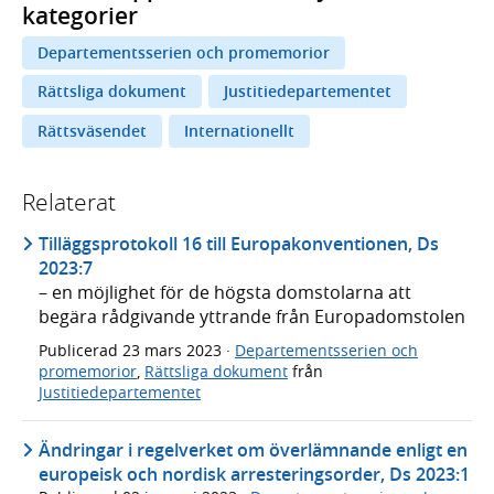
kategorier
Departementsserien och promemorior
Rättsliga dokument
Justitiedepartementet
Rättsväsendet
Internationellt
Relaterat
Tilläggsprotokoll 16 till Europakonventionen, Ds
2023:7
– en möjlighet för de högsta domstolarna att
begära rådgivande yttrande från Europadomstolen
Publicerad
23 mars 2023
·
Departementsserien och
promemorior
,
Rättsliga dokument
från
Justitiedepartementet
Ändringar i regel­verket om över­läm­nande enligt en
euro­peisk och nordisk arresterings­order, Ds 2023:1