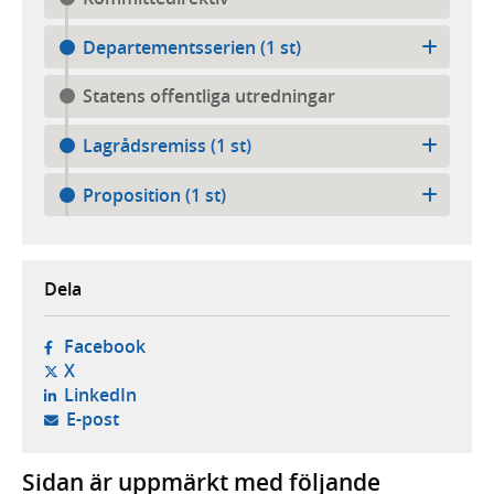
Departementsserien (1 st)
Statens offentliga utredningar
Lagrådsremiss (1 st)
Proposition (1 st)
Dela
- öppnas i ny flik, extern webbplats,
Facebook
- öppnas i ny flik, extern webbplats,
X
- öppnas i ny flik, extern webbplats,
LinkedIn
- öppnar din e-postklient,
E-post
Sidan är uppmärkt med följande