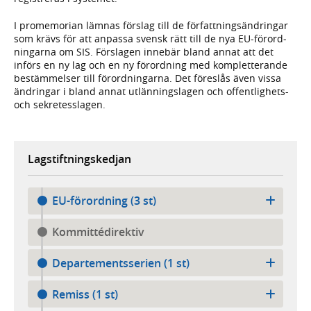
I promemorian lämnas förslag till de författ­nings­ändringar
som krävs för att anpassa svensk rätt till de nya EU-förord­
ningarna om SIS. Förslagen innebär bland annat att det
införs en ny lag och en ny förord­ning med komplet­terande
bestäm­melser till förord­ningarna. Det föreslås även vissa
ändringar i bland annat utlän­nings­lagen och offentlighets-
och sekretess­lagen.
Lagstiftningskedjan
EU-förordning (3 st)
Kommittédirektiv
Departementsserien (1 st)
Remiss (1 st)