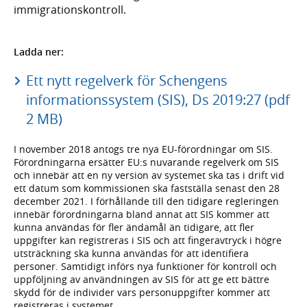
immigrations­kontroll.
Ladda ner:
Ett nytt regelverk för Schengens
informationssystem (SIS), Ds 2019:27 (pdf
2 MB)
I november 2018 antogs tre nya EU-förordningar om SIS.
Förord­ningarna ersätter EU:s nuvarande regel­verk om SIS
och innebär att en ny version av systemet ska tas i drift vid
ett datum som kom­missionen ska fast­ställa senast den 28
december 2021. I förhållande till den tidigare regleringen
innebär förord­­ningarna bland annat att SIS kommer att
kunna användas för fler ända­mål än tidigare, att fler
uppgifter kan registreras i SIS och att finger­avtryck i högre
utsträck­ning ska kunna användas för att identifiera
personer. Samtidigt införs nya funktioner för kontroll och
upp­följning av använd­ningen av SIS för att ge ett bättre
skydd för de individer vars person­uppgifter kommer att
regist­reras i systemet.