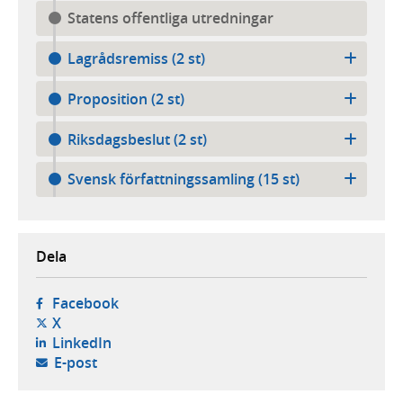
Statens offentliga utredningar
Lagrådsremiss (2 st)
Proposition (2 st)
Riksdagsbeslut (2 st)
Svensk författningssamling (15 st)
Dela
- öppnas i ny flik, extern webbplats,
Facebook
- öppnas i ny flik, extern webbplats,
X
- öppnas i ny flik, extern webbplats,
LinkedIn
- öppnar din e-postklient,
E-post