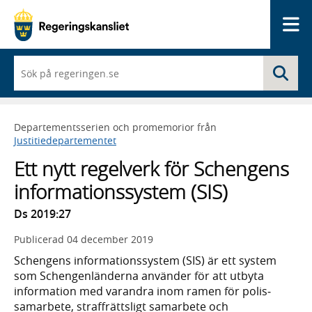
Me
När
Sö
du
börjar
skriva
så
Departementsserien och promemorior från
framträder
Justitiedepartementet
en
lista
Ett nytt regelverk för Schengens
med
sökförslag
informationssystem (SIS)
Ds 2019:27
Publicerad
04 december 2019
Schengens informations­system (SIS) är ett system
som Schengen­länderna använder för att utbyta
informa­tion med varandra inom ramen för polis­
samarbete, straff­rätts­ligt sam­arbete och