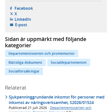
- öppnas i ny flik, extern webbplats,
Facebook
- öppnas i ny flik, extern webbplats,
X
- öppnas i ny flik, extern webbplats,
LinkedIn
- öppnar din e-postklient,
E-post
Sidan är uppmärkt med följande
kategorier
Departementsserien och promemorior
Rättsliga dokument
Socialdepartementet
Socialförsäkringar
Relaterat
Sjukpenninggrundande inkomst för personer med
inkomst av näringsverksamhet, S2026/01524
Publicerad
21 juli 2026
·
Departementsserien och