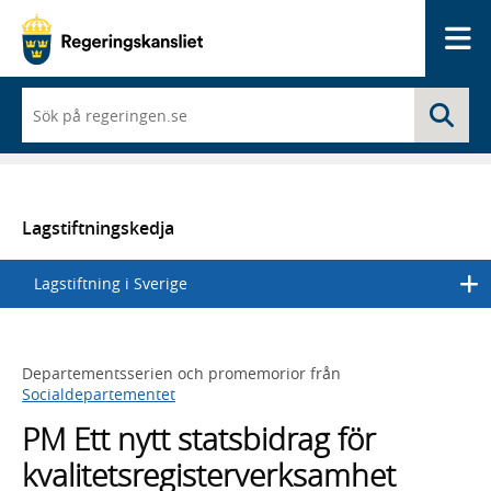
Me
När
Sö
du
börjar
skriva
så
framträder
en
Lagstiftningskedja
lista
med
Lagstiftning i Sverige
sökförslag
Departementsserien och promemorior från
Socialdepartementet
PM Ett nytt statsbidrag för
kvalitetsregisterverksamhet