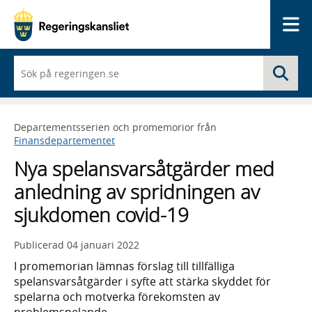
Me
När
Sö
du
börjar
skriva
så
Departementsserien och promemorior från
framträder
Finansdepartementet
en
lista
Nya spelansvarsåtgärder med
med
sökförslag
anledning av spridningen av
sjukdomen covid-19
Publicerad
04 januari 2022
I promemorian lämnas förslag till tillfälliga
spelansvarsåtgärder i syfte att stärka skyddet för
spelarna och motverka förekomsten av
problemspelande.