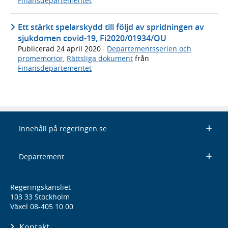
Finansdepartementet
Ett stärkt spelarskydd till följd av spridningen av
sjukdomen covid-19, Fi2020/01934/OU
Publicerad
24 april 2020
·
Departementsserien och
promemorior
,
Rättsliga dokument
från
Finansdepartementet
Innehåll på regeringen.se
Departement
Regeringskansliet
103 33 Stockholm
Växel 08-405 10 00
Kontakt