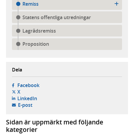
Remiss
Statens offentliga utredningar
Lagrådsremiss
Proposition
Dela
- öppnas i ny flik, extern webbplats,
Facebook
- öppnas i ny flik, extern webbplats,
X
- öppnas i ny flik, extern webbplats,
LinkedIn
- öppnar din e-postklient,
E-post
Sidan är uppmärkt med följande
kategorier