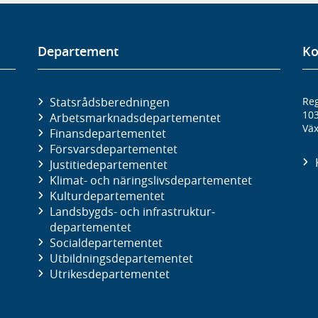
Departement
Ko
Statsrådsberedningen
Reg
10
Arbetsmarknads­departementet
Väx
Finans­departementet
Försvars­departementet
Justitie­departementet
Klimat- och näringslivs­departementet
Kultur­departementet
Landsbygds- och infrastruktur­
departementet
Social­departementet
Utbildnings­departementet
Utrikes­departementet