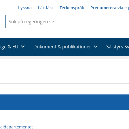
Lyssna
Lättläst
Teckenspråk
Prenumerera via e-
När
du
börjar
skriva
så
rige & EU
Dokument & publikationer
Så styrs S
framträder
en
lista
med
sökförslag
ialdepartementet