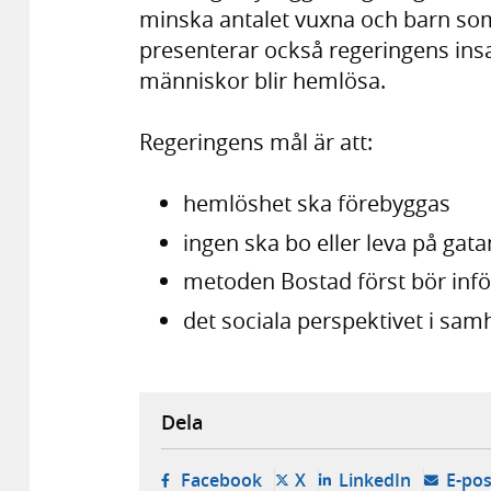
minska antalet vuxna och barn som 
presenterar också regeringens insa
människor blir hemlösa.
Regeringens mål är att:
hemlöshet ska förebyggas
ingen ska bo eller leva på gata
metoden Bostad först bör inför
det sociala perspektivet i sam
Dela
- öppnas i ny flik, extern w
- öppnas i ny flik, ext
- öppnas i
Facebook
X
LinkedIn
E-pos