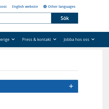
post
English website
Other languages
Sök
verige
Press & kontakt
Jobba hos oss