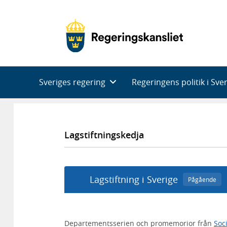
Huvudnavigering
Sveriges regering
Regeringens politik i Sve
Lagstiftningskedja
Lagstiftning i Sverige
Pågående
Departementsserien och promemorior från
Soc