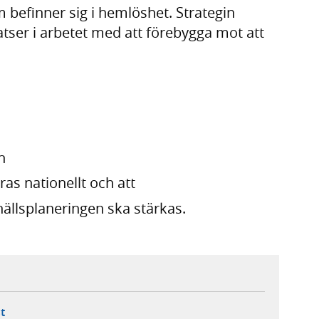
befinner sig i hemlöshet. Strategin
tser i arbetet med att förebygga mot att
n
as nationellt och att
hällsplaneringen ska stärkas.
ebbplats,
ern webbplats,
 ny flik, extern webbplats,
- öppnar din e-postklient,
t