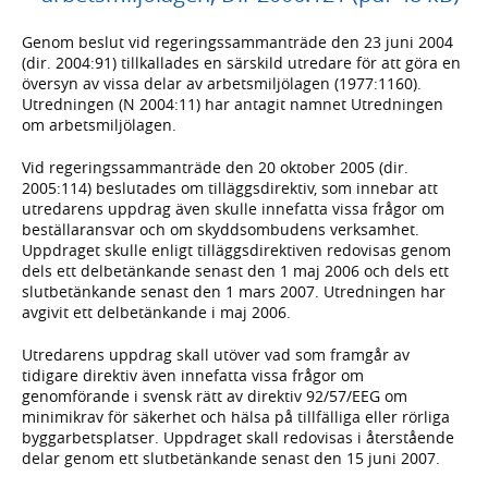
Genom beslut vid regeringssammanträde den 23 juni 2004
(dir. 2004:91) tillkallades en särskild utredare för att göra en
översyn av vissa delar av arbetsmiljölagen (1977:1160).
Utredningen (N 2004:11) har antagit namnet Utredningen
om arbetsmiljölagen.
Vid regeringssammanträde den 20 oktober 2005 (dir.
2005:114) beslutades om tilläggsdirektiv, som innebar att
utredarens uppdrag även skulle innefatta vissa frågor om
beställaransvar och om skyddsombudens verksamhet.
Uppdraget skulle enligt tilläggsdirektiven redovisas genom
dels ett delbetänkande senast den 1 maj 2006 och dels ett
slutbetänkande senast den 1 mars 2007. Utredningen har
avgivit ett delbetänkande i maj 2006.
Utredarens uppdrag skall utöver vad som framgår av
tidigare direktiv även innefatta vissa frågor om
genomförande i svensk rätt av direktiv 92/57/EEG om
minimikrav för säkerhet och hälsa på tillfälliga eller rörliga
byggarbetsplatser. Uppdraget skall redovisas i återstående
delar genom ett slutbetänkande senast den 15 juni 2007.