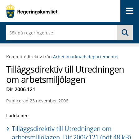
Me
När
Sö
du
börjar
skriva
så
Kommittédirektiv från
Arbetsmarknadsdepartementet
framträder
en
Tilläggsdirektiv till Utredningen
lista
med
om arbetsmiljölagen
sökförslag
Dir 2006:121
Publicerad
23 november 2006
Ladda ner:
Tilläggsdirektiv till Utredningen om
arbetsmiljölagen, Dir 2006:121 (pdf 48 kB)