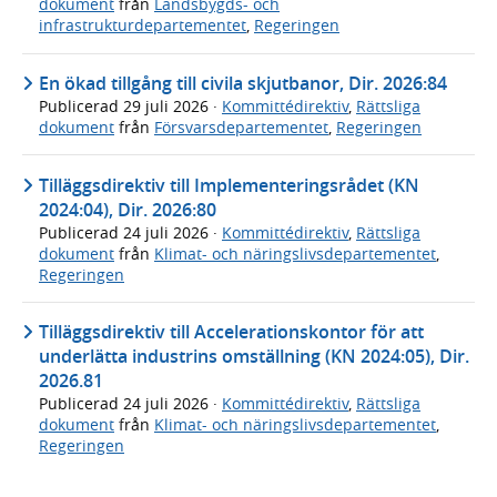
dokument
från
Landsbygds- och
infrastrukturdepartementet
,
Regeringen
En ökad tillgång till civila skjutbanor, Dir. 2026:84
Publicerad
29 juli 2026
·
Kommittédirektiv
,
Rättsliga
dokument
från
Försvarsdepartementet
,
Regeringen
Tilläggsdirektiv till Implementeringsrådet (KN
2024:04), Dir. 2026:80
Publicerad
24 juli 2026
·
Kommittédirektiv
,
Rättsliga
dokument
från
Klimat- och näringslivsdepartementet
,
Regeringen
Tilläggsdirektiv till Accelerationskontor för att
underlätta industrins omställning (KN 2024:05), Dir.
2026.81
Publicerad
24 juli 2026
·
Kommittédirektiv
,
Rättsliga
dokument
från
Klimat- och näringslivsdepartementet
,
Regeringen