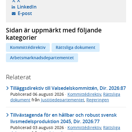
- öppnas i ny flik, extern webbplats,
X
- öppnas i ny flik, extern webbplats,
LinkedIn
- öppnar din e-postklient,
E-post
Sidan är uppmärkt med följande
kategorier
Kommittédirektiv
Rättsliga dokument
Arbetsmarknadsdepartementet
Relaterat
Tilläggsdirektiv till Valsedelskommittén, Dir. 2026:87
Publicerad
06 augusti 2026
·
Kommittédirektiv
,
Rättsliga
dokument
från
Justitiedepartementet
,
Regeringen
Tillväxtagenda för en hållbar och robust svensk
livsmedelsproduktion 2045, Dir. 2026:77
Publicerad
03 augusti 2026
·
Kommittédirektiv
,
Rättsliga