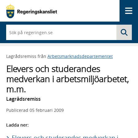
Me
När
Sö
du
börjar
skriva
så
Lagrådsremiss från
Arbetsmarknadsdepartementet
framträder
en
Elevers och studerandes
lista
med
medverkan i arbetsmiljöarbetet,
sökförslag
m.m.
Lagrådsremiss
Publicerad
05 februari 2009
Ladda ner:
Elevers och studerandes medverkan i