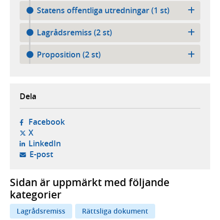
Statens offentliga utredningar (1 st)
Lagrådsremiss (2 st)
Proposition (2 st)
Dela
- öppnas i ny flik, extern webbplats,
Facebook
- öppnas i ny flik, extern webbplats,
X
- öppnas i ny flik, extern webbplats,
LinkedIn
- öppnar din e-postklient,
E-post
Sidan är uppmärkt med följande
kategorier
Lagrådsremiss
Rättsliga dokument