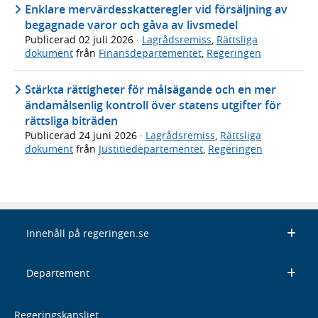
Enklare mervärdesskatteregler vid försäljning av
begagnade varor och gåva av livsmedel
Publicerad
02 juli 2026
·
Lagrådsremiss
,
Rättsliga
dokument
från
Finansdepartementet
,
Regeringen
Stärkta rättigheter för målsägande och en mer
ändamålsenlig kontroll över statens utgifter för
rättsliga biträden
Publicerad
24 juni 2026
·
Lagrådsremiss
,
Rättsliga
dokument
från
Justitiedepartementet
,
Regeringen
Innehåll på regeringen.se
Departement
Regeringskansliet