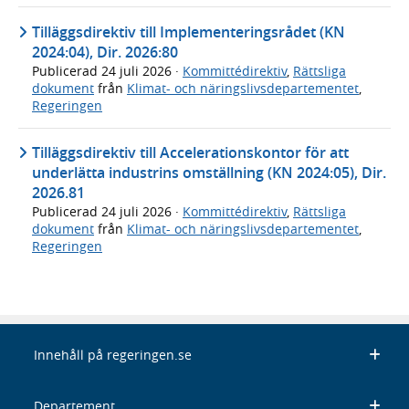
Tilläggsdirektiv till Implementeringsrådet (KN
2024:04), Dir. 2026:80
Publicerad
24 juli 2026
·
Kommittédirektiv
,
Rättsliga
dokument
från
Klimat- och näringslivsdepartementet
,
Regeringen
Tilläggsdirektiv till Accelerationskontor för att
underlätta industrins omställning (KN 2024:05), Dir.
2026.81
Publicerad
24 juli 2026
·
Kommittédirektiv
,
Rättsliga
dokument
från
Klimat- och näringslivsdepartementet
,
Regeringen
Innehåll på regeringen.se
Departement