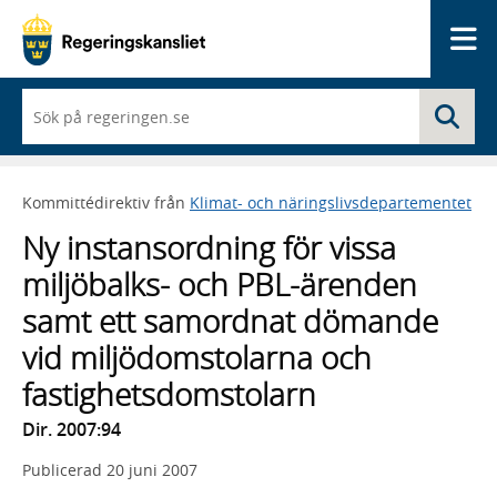
Me
När
Sö
du
börjar
skriva
så
Kommittédirektiv från
Klimat- och näringslivsdepartementet
framträder
en
Ny instansordning för vissa
lista
med
miljöbalks- och PBL-ärenden
sökförslag
samt ett samordnat dömande
vid miljödomstolarna och
fastighetsdomstolarn
Dir. 2007:94
Publicerad
20 juni 2007