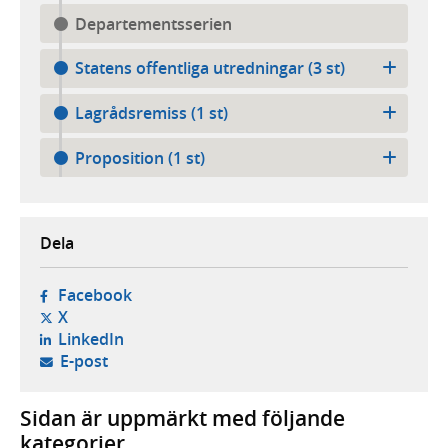
Departementsserien
Statens offentliga utredningar (3 st)
Lagrådsremiss (1 st)
Proposition (1 st)
Dela
- öppnas i ny flik, extern webbplats,
Facebook
- öppnas i ny flik, extern webbplats,
X
- öppnas i ny flik, extern webbplats,
LinkedIn
- öppnar din e-postklient,
E-post
Sidan är uppmärkt med följande
kategorier