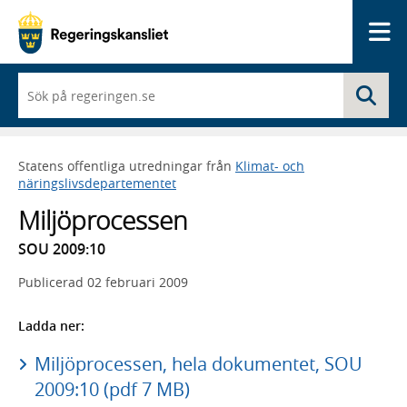
Me
När
Sö
du
börjar
skriva
så
Statens offentliga utredningar från
Klimat- och
framträder
näringslivsdepartementet
en
lista
Miljöprocessen
med
sökförslag
SOU 2009:10
Publicerad
02 februari 2009
Ladda ner:
Miljöprocessen, hela dokumentet, SOU
2009:10 (pdf 7 MB)