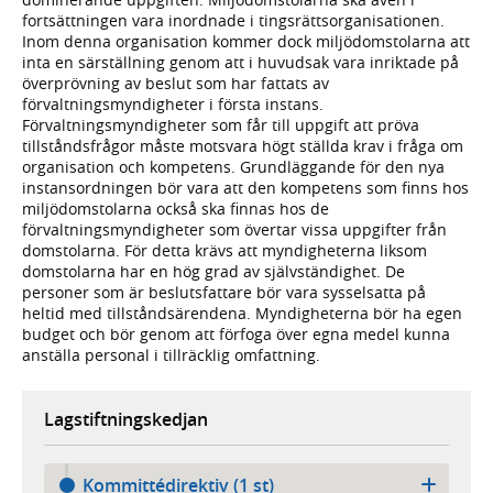
fortsättningen vara inordnade i tingsrättsorganisationen.
Inom denna organisation kommer dock miljödomstolarna att
inta en särställning genom att i huvudsak vara inriktade på
överprövning av beslut som har fattats av
förvaltningsmyndigheter i första instans.
Förvaltningsmyndigheter som får till uppgift att pröva
tillståndsfrågor måste motsvara högt ställda krav i fråga om
organisation och kompetens. Grundläggande för den nya
instansordningen bör vara att den kompetens som finns hos
miljödomstolarna också ska finnas hos de
förvaltningsmyndigheter som övertar vissa uppgifter från
domstolarna. För detta krävs att myndigheterna liksom
domstolarna har en hög grad av självständighet. De
personer som är beslutsfattare bör vara sysselsatta på
heltid med tillståndsärendena. Myndigheterna bör ha egen
budget och bör genom att förfoga över egna medel kunna
anställa personal i tillräcklig omfattning.
Lagstiftningskedjan
Kommittédirektiv (1 st)