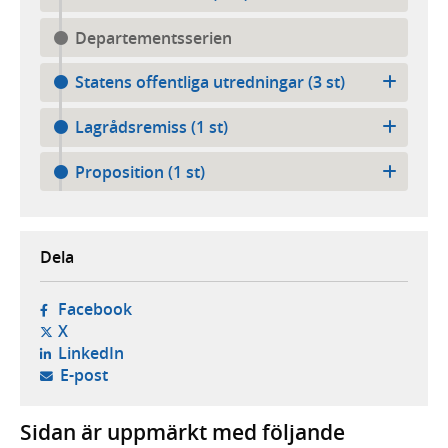
Departementsserien
Statens offentliga utredningar (3 st)
Lagrådsremiss (1 st)
Proposition (1 st)
Dela
- öppnas i ny flik, extern webbplats,
Facebook
- öppnas i ny flik, extern webbplats,
X
- öppnas i ny flik, extern webbplats,
LinkedIn
- öppnar din e-postklient,
E-post
Sidan är uppmärkt med följande