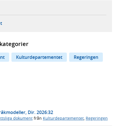
ebbplats,
ern webbplats,
 ny flik, extern webbplats,
- öppnar din e-postklient,
t
kategorier
nt
Kulturdepartementet
Regeringen
åkmodeller, Dir. 2026:32
ttsliga dokument
från
Kulturdepartementet
,
Regeringen