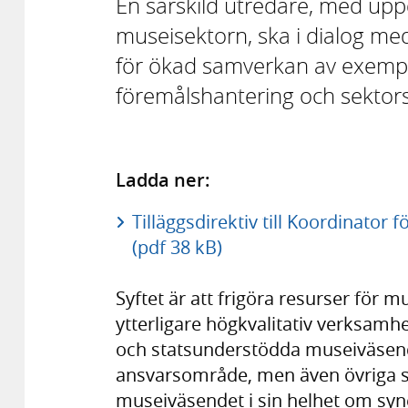
En särskild utredare, med upp
museisektorn, ska i dialog me
för ökad samverkan av exempel
föremålshantering och sektors
Ladda ner:
Tilläggsdirektiv till Koordinator 
(pdf 38 kB)
Syftet är att frigöra resurser för 
ytterligare högkvalitativ verksamh
och statsunderstödda museiväsen
ansvarsområde, men även övriga st
museiväsendet i sin helhet om syne