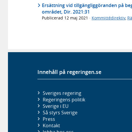
Ersätt­ning vid till­gäng­lig­göran­den på b
området, Dir. 2021:31
Publicerad
12 maj 2021
·
Kommittédirektiv
,
Rä
Innehåll på regeringen.se
Sveriges regering
Regeringens politik
Sverige i EU
Så styrs Sverige
Press
Kontakt