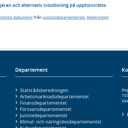
egäran och alter­nativ tvist­lös­ning på upp­hovs­rätts­
ttsliga dokument
från
Justitiedepartementet
,
Regeringen
Departement
Ko
Statsrådsberedningen
Reg
10
Arbetsmarknads­departementet
Väx
Finans­departementet
Försvars­departementet
Justitie­departementet
Klimat- och näringslivs­departementet