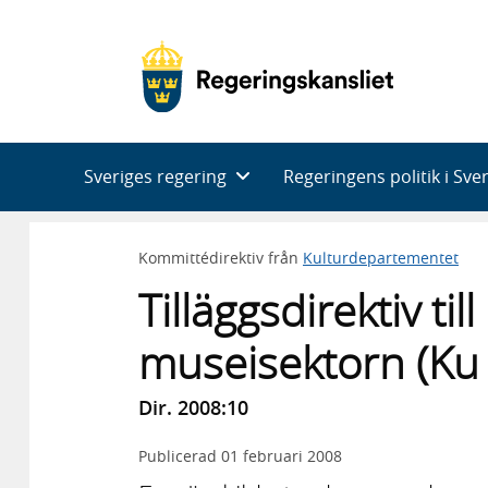
Huvudnavigering
Sveriges regering
Regeringens politik i Sve
Kommittédirektiv från
Kulturdepartementet
Tilläggsdirektiv ti
museisektorn (Ku
Dir. 2008:10
Publicerad
01 februari 2008