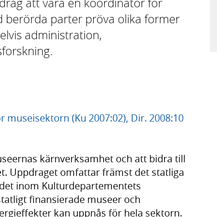
drag att vara en koordinator för
d berörda parter pröva olika former
vis administration,
forskning.
för museisektorn (Ku 2007:02), Dir. 2008:10
museernas kärnverksamhet och att bidra till
et. Uppdraget omfattar främst det statliga
det inom Kulturdepartementets
atligt finansierade museer och
rgieffekter kan uppnås för hela sektorn.