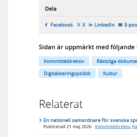
Dela
- öppnas i ny flik, extern w
- öppnas i ny flik, ext
- öppnas i
Facebook
X
LinkedIn
E-pos
Sidan är uppmärkt med följande 
Kommittédirektiv
Rättsliga dokume
Digitaliseringspolitik
Kultur
Relaterat
En nationell samordnare för svenska spr
Publicerad
21 maj 2026
·
Kommittédirektiv
,
Rä