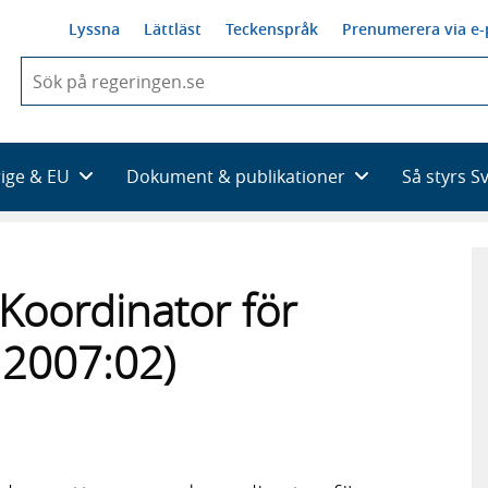
Lyssna
Lättläst
Teckenspråk
Prenumerera via e-
När
du
börjar
skriva
så
rige & EU
Dokument & publikationer
Så styrs S
framträder
en
lista
med
sökförslag
ll Koordinator för
 2007:02)